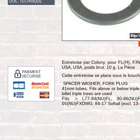
DOC. TECHNIQUE
Entretoise par Colony, pour FL(H), 
USA, USA, poids brut: 10 g. La Pièce
PAIEMENT
Cette entretoise se place sous le bouc
SÉCURISÉ
SPACER WASHER, FORK PLUG
41mm tubes; Fits above or below triple
billet triple trees are used
Fits: > L77-84(NU)FL; 80-86(NU
05(NU)FXDWG; 84-17 Softail (excl. 13