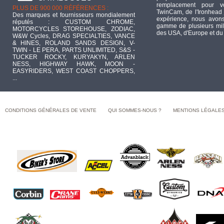
remplacement pour 
PLUS DE 900 000 RÉFÉRENCES :
TwinCam, de l'Ironhead 
Des marques et fournisseurs mondialement
expérience, nous avons
réputés : CUSTOM CHROME,
gamme de plusieurs mill
MOTORCYCLES STOREHOUSE, ZODIAC,
des USA, d'Europe et du
W&W Cycles, DRAG SPECIALTIES, VANCE
& HINES, ROLAND SANDS DESIGN, V-
TWIN - LE PERA, PARTS UNLIMITED, S&S -
TUCKER ROCKY, KURYAKYN, ARLEN
NESS, HIGHWAY HAWK, MOON -
EASYRIDERS, WEST COAST CHOPPERS,
...
CONDITIONS GÉNÉRALES DE VENTE
QUI SOMMES-NOUS ?
MENTIONS LÉGALE