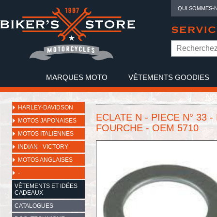
QUI SOMMES-
SERVIC
MARQUES MOTO
VÊTEMENTS GOODIES
NO
HARLEY-DAVIDSON
ECLATE N - PIECE N° 33
MOTOS JAPONAISES
FOURCHE - OEM 5710
MOTOS ITALIENNES
INDIAN - VICTORY
MOTOS ANGLAISES
-
VÊTEMENTS ET IDÉES
CADEAUX
CATALOGUES