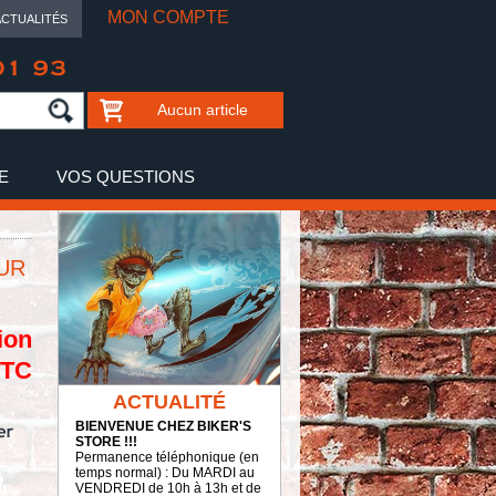
MON COMPTE
ACTUALITÉS
01 93
Aucun article
E
VOS QUESTIONS
EUR
ion
TTC
ACTUALITÉ
BIENVENUE CHEZ BIKER'S
STORE !!!
Permanence téléphonique (en
temps normal) : Du MARDI au
VENDREDI de 10h à 13h et de