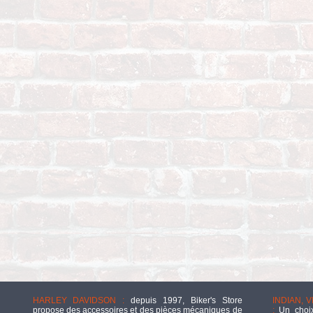
HARLEY DAVIDSON :
depuis 1997, Biker's Store
INDIAN, 
propose des accessoires et des pièces mécaniques de
:
Un choix