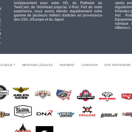
remplacement pour votre HD, du Flathead au
variés po
TwinCam, de l'Ironhead jusqu'au V-Rod. Fort de notre
régulièrem
t
expérience, nous avons étendu régulièrement notre
N'hésitez 
,
gamme de plusieurs milliers d'articles en provenance
Hot Rod
,
des USA, d'Europe et du Japon.
Equipement
E
rubrique
-
Affaires»).
-
N
-
,
ES-NOUS ?
MENTIONS LÉGALES
PAIEMENT
LIVRAISON
SITE PARTENAIRE