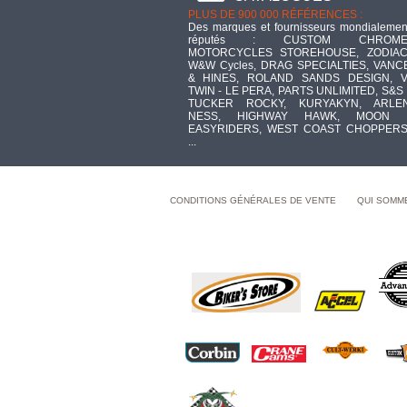
PLUS DE 900 000 RÉFÉRENCES :
Des marques et fournisseurs mondialemen
réputés : CUSTOM CHROME
MOTORCYCLES STOREHOUSE, ZODIAC
W&W Cycles, DRAG SPECIALTIES, VANC
& HINES, ROLAND SANDS DESIGN, V
TWIN - LE PERA, PARTS UNLIMITED, S&S 
TUCKER ROCKY, KURYAKYN, ARLE
NESS, HIGHWAY HAWK, MOON 
EASYRIDERS, WEST COAST CHOPPERS
...
CONDITIONS GÉNÉRALES DE VENTE
QUI SOMM