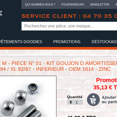
QUI SOMMES-NOUS ?
FOURNISSEURS
NEWSLETTER
SERVICE CLIENT : 04 70 35 
VÊTEMENTS GOODIES
PROMOTIONS
DÉSTOCKAG
NOUS CONTACTER
 M - PIECE N° 01 - KIT GOUJON D AMORTISS
94 / XL 82/87 - INFERIEUR - OEM 1614 - ZINC
Promot
35,13 € 
Quantité