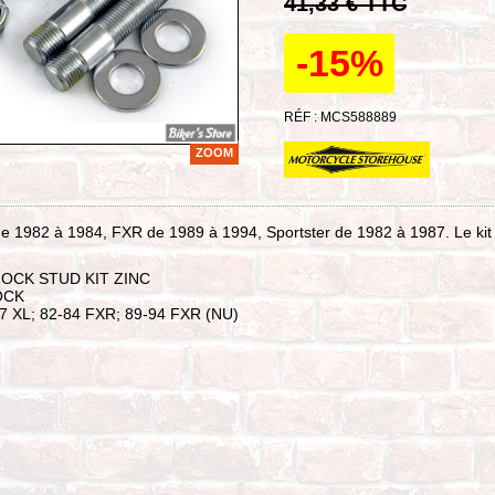
41,33 € TTC
-15%
RÉF : MCS588889
ZOOM
e 1982 à 1984, FXR de 1989 à 1994, Sportster de 1982 à 1987. Le kit
OCK STUD KIT ZINC
OCK
-87 XL; 82-84 FXR; 89-94 FXR (NU)