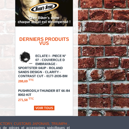
DERNIERS PRODUITS
VUS
ECLATE I - PIECE N°
07 - COUVERCLE D
EMBRAYAGE -
SPORTSTER 04UP - ROLAND
SANDS DESIGN - CLARITY -
CONTRAST CUT - 0177-2035-BM
TTC
288,69
PUSHRODS,V-THUNDER BT 66 /84
8002-KIT
TTC
271,58
VOIR TOUS
- GUIDON 32MM SUR
RISERS 32MM / LA
CHOPPERS - 1 1/4"
VICTORY, CUSTOMS JAPONAIS, TRIUMPH...
TOURING - ROAD GLIDE FLTR
 de pièces et accessoires spécifiques et