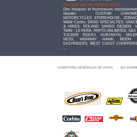
PLUS DE 900 000 RÉFÉRENCES :
Des marques et fournisseurs mondialemen
réputés : CUSTOM CHROME
MOTORCYCLES STOREHOUSE, ZODIAC
W&W Cycles, DRAG SPECIALTIES, VANC
& HINES, ROLAND SANDS DESIGN, V
TWIN - LE PERA, PARTS UNLIMITED, S&S 
TUCKER ROCKY, KURYAKYN, ARLE
NESS, HIGHWAY HAWK, MOON 
EASYRIDERS, WEST COAST CHOPPERS
...
CONDITIONS GÉNÉRALES DE VENTE
QUI SOMM