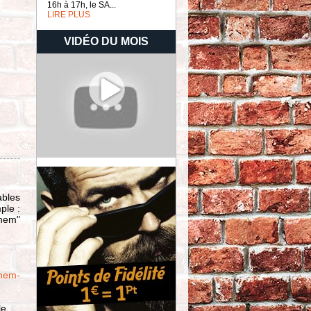
16h à 17h, le SA...
LIRE PLUS
VIDÉO DU MOIS
ables
ple :
them"
them-
e.