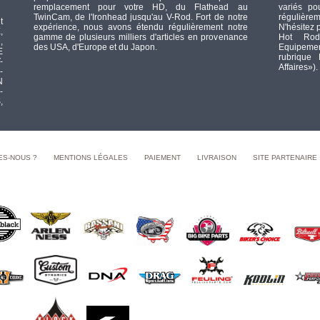
remplacement pour votre HD, du Flathead au
variés po
TwinCam, de l'Ironhead jusqu'au V-Rod. Fort de notre
régulièrem
t
expérience, nous avons étendu régulièrement notre
N'hésitez 
,
gamme de plusieurs milliers d'articles en provenance
Hot Rod
,
des USA, d'Europe et du Japon.
Equipement
E
rubrique
-
Affaires»).
-
N
-
,
ES-NOUS ?
MENTIONS LÉGALES
PAIEMENT
LIVRAISON
SITE PARTENAIRE