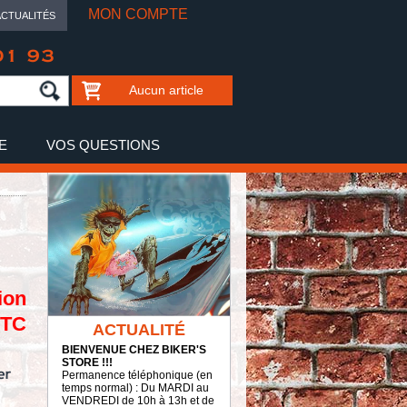
MON COMPTE
ACTUALITÉS
01 93
Aucun article
E
VOS QUESTIONS
ion
TTC
ACTUALITÉ
BIENVENUE CHEZ BIKER'S
STORE !!!
Permanence téléphonique (en
temps normal) : Du MARDI au
VENDREDI de 10h à 13h et de