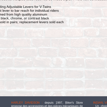
ing Adjustable Levers for V-Twins
t lever to bar reach for individual riders
ed from high quality aluminum
n black, chrome, or contrast black
sold in pairs; replacement levers sold each
HARLEY DAVIDSON :
depuis 1997, Biker's Store
INDIAN, 
propose des accessoires et des pièces mécaniques de
:
Un choix