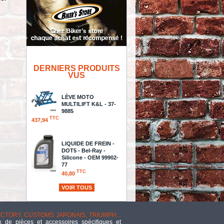
DERNIERS PRODUITS
VUS
LÈVE MOTO
MULTILIFT K&L - 37-
9885
TTC
437,94
LIQUIDE DE FREIN -
DOT5 - Bel-Ray -
Silicone - OEM 99902-
77
TTC
40,80
VOIR TOUS
FRONT WHEEL BEARING KIT
TTC
28,64
VICTORY, CUSTOMS JAPONAIS, TRIUMPH...
 de pièces et accessoires spécifiques et
JAUGE DE NIVEAU