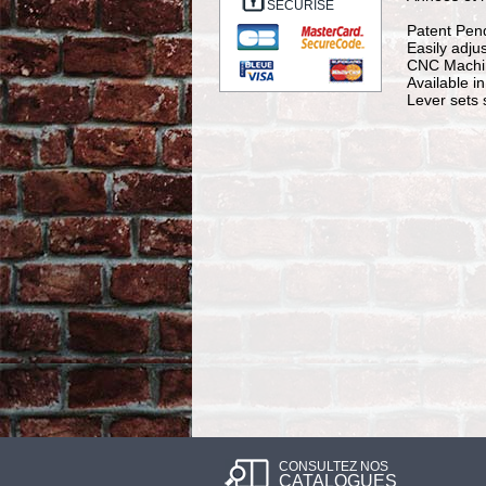
SÉCURISÉ
Patent Pend
Easily adjus
CNC Machin
Available i
Lever sets 
CONSULTEZ NOS
CATALOGUES