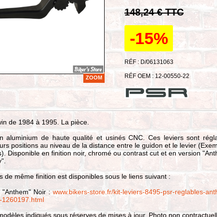
148,24 € TTC
-15%
RÉF : D/06131063
RÉF OEM : 12-00550-22
ZOOM
in de 1984 à 1995. La pièce.
n aluminium de haute qualité et usinés CNC. Ces leviers sont régl
urs positions au niveau de la distance entre le guidon et le levier (Exem
ts). Disponible en finition noir, chromé ou contrast cut et en version "An
y".
rs de même finition est disponibles sous le liens suivant :
rs "Anthem" Noir :
www.bikers-store.fr/kit-leviers-8495-psr-reglables-an
p-1260197.html
odèles indiqués sous réserves de mises à jour. Photo non contractuell