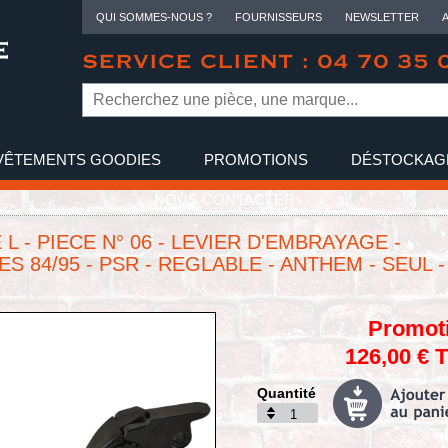
QUI SOMMES-NOUS ?
FOURNISSEURS
NEWSLETTER
SERVICE CLIENT : 04 70 35 
VÊTEMENTS GOODIES
PROMOTIONS
DÉSTOCKAG
NOUS CONTACTER
 L - PIECE N° 06 - LEVIER D'EMBRAYAGE -
S 84/95 - PSR - REGLABLE - ANTHEM - SEUL -
Promot
126,00 € 
Quantité