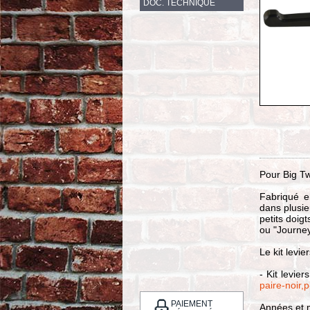
DOC. TECHNIQUE
Pour Big Tw
Fabriqué e
dans plusie
petits doig
ou "Journe
Le kit levie
- Kit levie
paire-noir,
PAIEMENT
Années et m