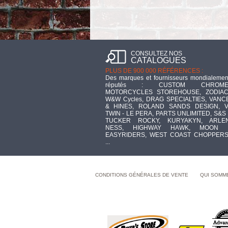
CONSULTEZ NOS
CATALOGUES
PLUS DE 900 000 RÉFÉRENCES :
Des marques et fournisseurs mondialemen
réputés : CUSTOM CHROME
MOTORCYCLES STOREHOUSE, ZODIAC
W&W Cycles, DRAG SPECIALTIES, VANC
& HINES, ROLAND SANDS DESIGN, V
TWIN - LE PERA, PARTS UNLIMITED, S&S 
TUCKER ROCKY, KURYAKYN, ARLE
NESS, HIGHWAY HAWK, MOON 
EASYRIDERS, WEST COAST CHOPPERS
...
CONDITIONS GÉNÉRALES DE VENTE
QUI SOMM