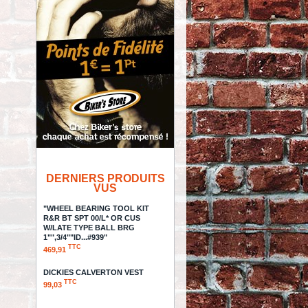
DERNIERS PRODUITS
VUS
"WHEEL BEARING TOOL KIT
R&R BT SPT 00/L* OR CUS
W/LATE TYPE BALL BRG
1"",3/4""ID...#939"
TTC
469,91
DICKIES CALVERTON VEST
TTC
99,03