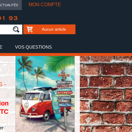
MON COMPTE
ACTUALITÉS
01 93
Aucun article
E
VOS QUESTIONS
 -
ion
TTC