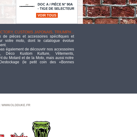
DOC A / PIÈCE N° 90A
- TIGE DE SELECTEUR
ALLOY ART -
VOIR TOUS
LONGUEUR : 12" 13/83 - NOIR
ANODISE
TTC
168,78
VICTORY, CUSTOMS JAPONAIS, TRIUMPH...
 de pièces et accessoires spécifiques et
Fork Compression Socket Tool,
ur votre moto, dont le catalogue évolue
Indian Sco
ent.
TTC
188,23
pas également de découvrir nos accessoires
, Déco Kustom Kulture, Vêtements,
COVER AC MINI TR-DRP CHR
 du Motard et de la Moto, mais aussi notre
 Destockage (le petit coin des «Bonnes
TTC
205,39
TRW clutch plate kit, steel drive
plates
TTC
29,72
CAP POP-UP CHR VNT 96-22
TTC
47,62
 : WWW.OLDDUKE.FR
THRTLE CABLE KAW/SUZ ATV
BKVIN
TTC
32,17
ECLATE G - PIECE N°