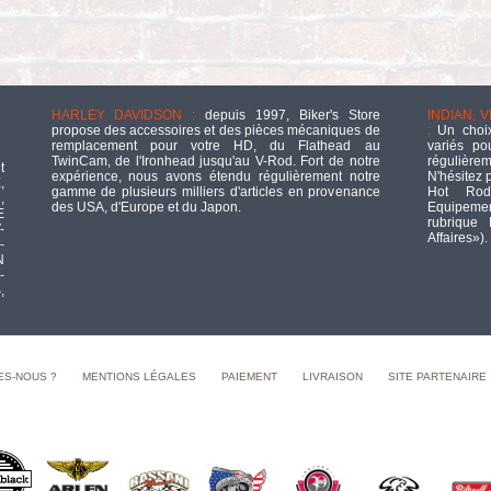
HARLEY DAVIDSON :
depuis 1997, Biker's Store
INDIAN, 
propose des accessoires et des pièces mécaniques de
:
Un choix
remplacement pour votre HD, du Flathead au
variés po
TwinCam, de l'Ironhead jusqu'au V-Rod. Fort de notre
régulièrem
t
expérience, nous avons étendu régulièrement notre
N'hésitez 
,
gamme de plusieurs milliers d'articles en provenance
Hot Rod
,
des USA, d'Europe et du Japon.
Equipement
E
rubrique
-
Affaires»).
-
N
-
,
ES-NOUS ?
MENTIONS LÉGALES
PAIEMENT
LIVRAISON
SITE PARTENAIRE