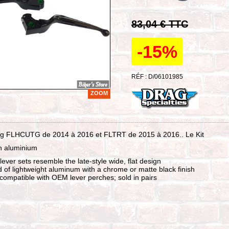
83,04 € TTC
-15%
RÉF : D/06101985
ZOOM
ng FLHCUTG de 2014 à 2016 et FLTRT de 2015 à 2016.. Le Kit
n aluminium
lever sets resemble the late-style wide, flat design
 of lightweight aluminum with a chrome or matte black finish
compatible with OEM lever perches; sold in pairs