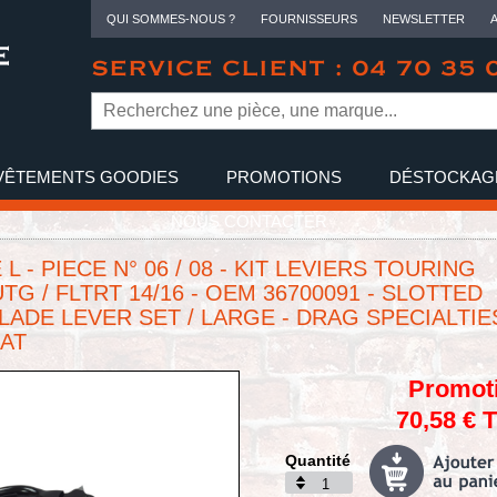
QUI SOMMES-NOUS ?
FOURNISSEURS
NEWSLETTER
SERVICE CLIENT : 04 70 35 
VÊTEMENTS GOODIES
PROMOTIONS
DÉSTOCKAG
NOUS CONTACTER
L - PIECE N° 06 / 08 - KIT LEVIERS TOURING
TG / FLTRT 14/16 - OEM 36700091 - SLOTTED
LADE LEVER SET / LARGE - DRAG SPECIALTIES
AT
Promot
70,58 € 
Quantité