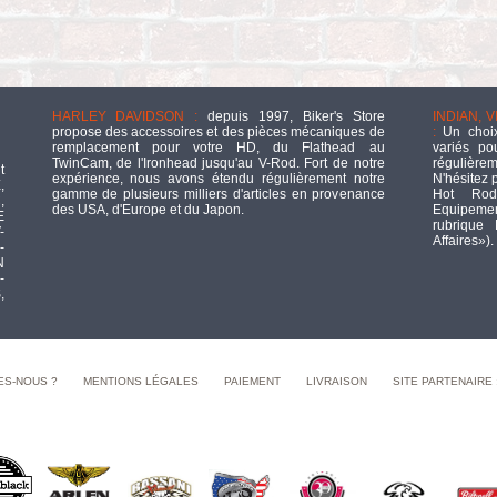
HARLEY DAVIDSON :
depuis 1997, Biker's Store
INDIAN, 
propose des accessoires et des pièces mécaniques de
:
Un choix
remplacement pour votre HD, du Flathead au
variés po
TwinCam, de l'Ironhead jusqu'au V-Rod. Fort de notre
régulièrem
t
expérience, nous avons étendu régulièrement notre
N'hésitez 
,
gamme de plusieurs milliers d'articles en provenance
Hot Rod
,
des USA, d'Europe et du Japon.
Equipement
E
rubrique
-
Affaires»).
-
N
-
,
ES-NOUS ?
MENTIONS LÉGALES
PAIEMENT
LIVRAISON
SITE PARTENAIRE