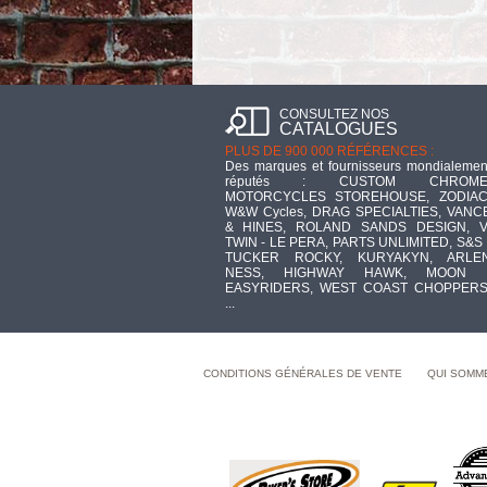
CONSULTEZ NOS
CATALOGUES
PLUS DE 900 000 RÉFÉRENCES :
Des marques et fournisseurs mondialemen
réputés : CUSTOM CHROME
MOTORCYCLES STOREHOUSE, ZODIAC
W&W Cycles, DRAG SPECIALTIES, VANC
& HINES, ROLAND SANDS DESIGN, V
TWIN - LE PERA, PARTS UNLIMITED, S&S 
TUCKER ROCKY, KURYAKYN, ARLE
NESS, HIGHWAY HAWK, MOON 
EASYRIDERS, WEST COAST CHOPPERS
...
CONDITIONS GÉNÉRALES DE VENTE
QUI SOMM