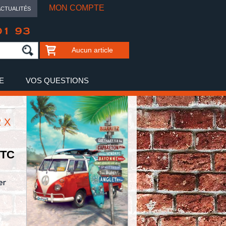
MON COMPTE
ACTUALITÉS
01 93
Aucun article
E
VOS QUESTIONS
 X
TTC