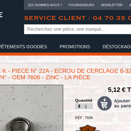
QUI SOMMES-NOUS ?
FOURNISSEURS
NEWSLETTER
SERVICE CLIENT : 04 70 35 
VÊTEMENTS GOODIES
PROMOTIONS
DÉSTOCKAG
NOUS CONTACTER
 K - PIECE N° 22A - ECROU DE CERCLAGE 8-32
1/4" - OEM 7606 - ZINC - LA PIÈCE
5,12 € 
Quantité
RÉF : 7606