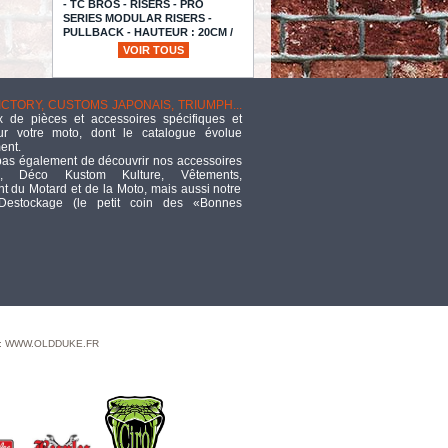
- TC BROS - RISERS - PRO
SERIES MODULAR RISERS -
PULLBACK - HAUTEUR : 20CM /
8" - noir anodisé - 101-0262
VOIR TOUS
TTC
617,90
#300 RSD TRANS MT
VICTORY, CUSTOMS JAPONAIS, TRIUMPH...
TTC
69,70
 de pièces et accessoires spécifiques et
ur votre moto, dont le catalogue évolue
ent.
pas également de découvrir nos accessoires
Selle Le Pera Cobra -
, Déco Kustom Kulture, Vêtements,
Smooth - Rigide - L-
 du Motard et de la Moto, mais aussi notre
077
 Destockage (le petit coin des «Bonnes
TTC
449,96
L.A CHOPPERS -
REPOSE PIEDS - BMX
- SUPPORT : NOIR /
DENTS : LAITON
TTC
355,82
 : WWW.OLDDUKE.FR
"TS1 ring set 4""+.030"
TTC
43,33
ECLATE T - PIÈCE N°
34 - REPOSES PIEDS
PASSAGER / BUDDY