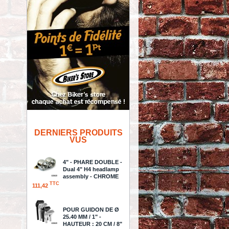
DERNIERS PRODUITS
VUS
4" - PHARE DOUBLE -
Dual 4" H4 headlamp
assembly - CHROME
TTC
111,42
POUR GUIDON DE Ø
25.40 MM / 1" -
HAUTEUR : 20 CM / 8"