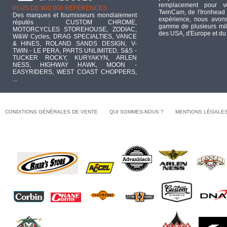
remplacement pour 
PLUS DE 900 000 RÉFÉRENCES :
TwinCam, de l'Ironhead 
Des marques et fournisseurs mondialement
expérience, nous avons
réputés : CUSTOM CHROME,
gamme de plusieurs mill
MOTORCYCLES STOREHOUSE, ZODIAC,
des USA, d'Europe et du
W&W Cycles, DRAG SPECIALTIES, VANCE
& HINES, ROLAND SANDS DESIGN, V-
TWIN - LE PERA, PARTS UNLIMITED, S&S -
TUCKER ROCKY, KURYAKYN, ARLEN
NESS, HIGHWAY HAWK, MOON -
EASYRIDERS, WEST COAST CHOPPERS,
...
CONDITIONS GÉNÉRALES DE VENTE
QUI SOMMES-NOUS ?
MENTIONS LÉGALE