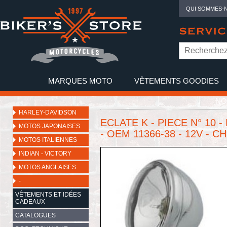
QUI SOMMES-
SERVIC
MARQUES MOTO
VÊTEMENTS GOODIES
NO
HARLEY-DAVIDSON
ECLATE K - PIECE N° 10 
MOTOS JAPONAISES
- OEM 11366-38 - 12V - 
MOTOS ITALIENNES
INDIAN - VICTORY
MOTOS ANGLAISES
-
VÊTEMENTS ET IDÉES
CADEAUX
CATALOGUES