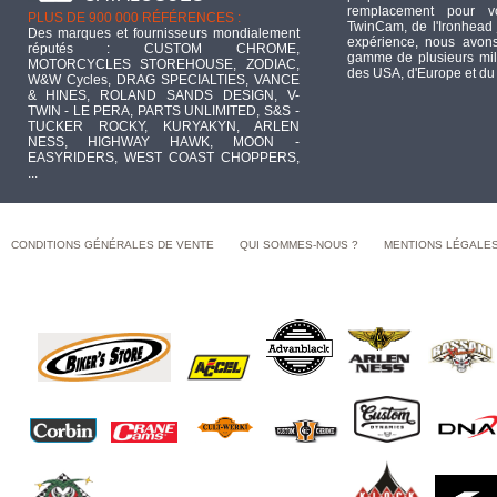
remplacement pour 
PLUS DE 900 000 RÉFÉRENCES :
TwinCam, de l'Ironhead 
Des marques et fournisseurs mondialement
expérience, nous avons
réputés : CUSTOM CHROME,
gamme de plusieurs mill
MOTORCYCLES STOREHOUSE, ZODIAC,
des USA, d'Europe et du
W&W Cycles, DRAG SPECIALTIES, VANCE
& HINES, ROLAND SANDS DESIGN, V-
TWIN - LE PERA, PARTS UNLIMITED, S&S -
TUCKER ROCKY, KURYAKYN, ARLEN
NESS, HIGHWAY HAWK, MOON -
EASYRIDERS, WEST COAST CHOPPERS,
...
CONDITIONS GÉNÉRALES DE VENTE
QUI SOMMES-NOUS ?
MENTIONS LÉGALE