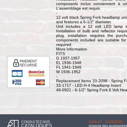
composants inclus conviennent à une
L'assemblage est requis.
-
12 volt black Spring Fork headlamp unit
and features a 6-1/2" diameter.
Unit includes a 12 volt LED lamp in
Installation of bulb and reflector req
plug, installation requires the pur
components included are suitable for
required.
More Information
FITS
G 1937-1957
PAIEMENT
EL 1936-1948
SÉCURISÉ
FL 1941-1948
W 1936-1952
-
Replacement Items
33-2098 - Spring 
33-1717 - LED H-4 Headlamp Insert
49-0921 - 6-1/2" Spring Fork 6 Volt He
CONSULTEZ NOS
HARLEY DAVIDSON :
CATALOGUES
propose des accessoires