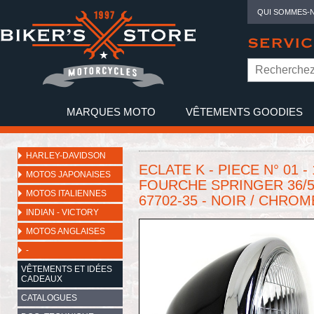
QUI SOMMES-
SERVIC
MARQUES MOTO
VÊTEMENTS GOODIES
NO
HARLEY-DAVIDSON
ECLATE K - PIECE N° 01 -
MOTOS JAPONAISES
FOURCHE SPRINGER 36/57 
MOTOS ITALIENNES
67702-35 - NOIR / CHROM
INDIAN - VICTORY
MOTOS ANGLAISES
-
VÊTEMENTS ET IDÉES
CADEAUX
CATALOGUES