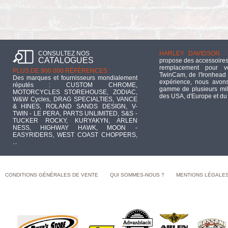
CONSULTEZ NOS
HARLEY DAVIDSON :
CATALOGUES
propose des accessoires
remplacement pour 
PLUS DE 900 000 RÉFÉRENCES :
TwinCam, de l'Ironhead 
Des marques et fournisseurs mondialement
expérience, nous avons
réputés : CUSTOM CHROME,
gamme de plusieurs mill
MOTORCYCLES STOREHOUSE, ZODIAC,
des USA, d'Europe et du
W&W Cycles, DRAG SPECIALTIES, VANCE
& HINES, ROLAND SANDS DESIGN, V-
TWIN - LE PERA, PARTS UNLIMITED, S&S -
TUCKER ROCKY, KURYAKYN, ARLEN
NESS, HIGHWAY HAWK, MOON -
EASYRIDERS, WEST COAST CHOPPERS,
...
CONDITIONS GÉNÉRALES DE VENTE
QUI SOMMES-NOUS ?
MENTIONS LÉGALE