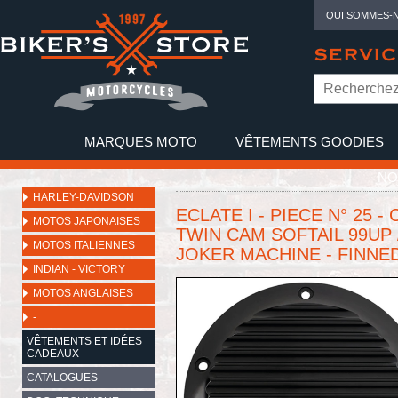
QUI SOMMES-
SERVIC
MARQUES MOTO
VÊTEMENTS GOODIES
NO
HARLEY-DAVIDSON
ECLATE I - PIECE N° 25
MOTOS JAPONAISES
TWIN CAM SOFTAIL 99UP /
MOTOS ITALIENNES
JOKER MACHINE - FINNED 
INDIAN - VICTORY
MOTOS ANGLAISES
-
VÊTEMENTS ET IDÉES
CADEAUX
CATALOGUES