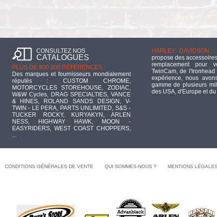
CONSULTEZ NOS
HARLEY DAVIDSON :
CATALOGUES
propose des accessoires
remplacement pour 
PLUS DE 900 000 RÉFÉRENCES :
TwinCam, de l'Ironhead 
Des marques et fournisseurs mondialement
expérience, nous avons
réputés : CUSTOM CHROME,
gamme de plusieurs mill
MOTORCYCLES STOREHOUSE, ZODIAC,
des USA, d'Europe et du
W&W Cycles, DRAG SPECIALTIES, VANCE
& HINES, ROLAND SANDS DESIGN, V-
TWIN - LE PERA, PARTS UNLIMITED, S&S -
TUCKER ROCKY, KURYAKYN, ARLEN
NESS, HIGHWAY HAWK, MOON -
EASYRIDERS, WEST COAST CHOPPERS,
...
CONDITIONS GÉNÉRALES DE VENTE
QUI SOMMES-NOUS ?
MENTIONS LÉGALE