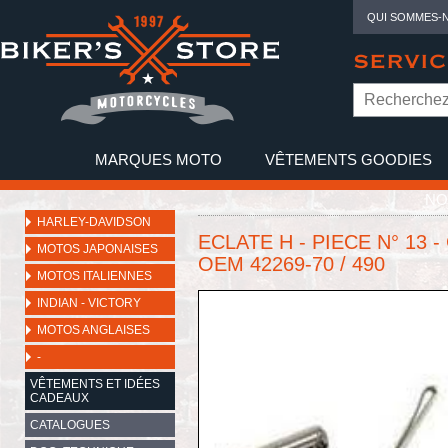
QUI SOMMES-
SERVIC
MARQUES MOTO
VÊTEMENTS GOODIES
NO
HARLEY-DAVIDSON
ECLATE H - PIECE N° 13 
MOTOS JAPONAISES
OEM 42269-70 / 490
MOTOS ITALIENNES
INDIAN - VICTORY
MOTOS ANGLAISES
-
VÊTEMENTS ET IDÉES
CADEAUX
CATALOGUES