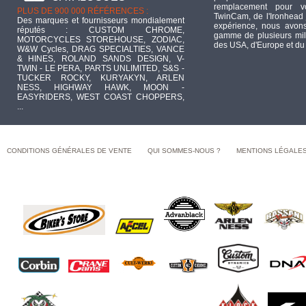
remplacement pour 
PLUS DE 900 000 RÉFÉRENCES :
TwinCam, de l'Ironhead 
Des marques et fournisseurs mondialement
expérience, nous avons
réputés : CUSTOM CHROME,
gamme de plusieurs mill
MOTORCYCLES STOREHOUSE, ZODIAC,
des USA, d'Europe et du
W&W Cycles, DRAG SPECIALTIES, VANCE
& HINES, ROLAND SANDS DESIGN, V-
TWIN - LE PERA, PARTS UNLIMITED, S&S -
TUCKER ROCKY, KURYAKYN, ARLEN
NESS, HIGHWAY HAWK, MOON -
EASYRIDERS, WEST COAST CHOPPERS,
...
CONDITIONS GÉNÉRALES DE VENTE
QUI SOMMES-NOUS ?
MENTIONS LÉGALE