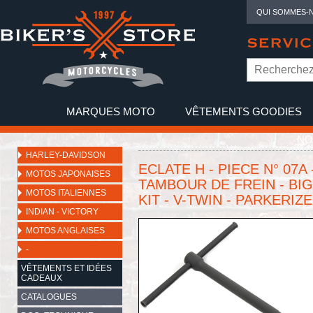
QUI SOMMES-
SERVIC
MARQUES MOTO
VÊTEMENTS GOODIES
NO
HARLEY-DAVIDSON
ECLATE H - PIECE N° 07
MOTOS JAPONAISES
TAMBOUR DE FREIN - BIGT
MOTOS ITALIENNES
KIT - V-TWIN - PARKERIZ
INDIAN - VICTORY
MOTOS ANGLAISES
-
VÊTEMENTS ET IDÉES
CADEAUX
CATALOGUES