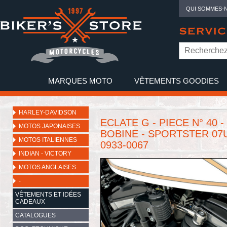
QUI SOMMES-
SERVIC
MARQUES MOTO
VÊTEMENTS GOODIES
NO
HARLEY-DAVIDSON
ECLATE G - PIECE N° 40
MOTOS JAPONAISES
BOBINE - SPORTSTER 07
MOTOS ITALIENNES
0933-0067
INDIAN - VICTORY
MOTOS ANGLAISES
-
VÊTEMENTS ET IDÉES
CADEAUX
CATALOGUES