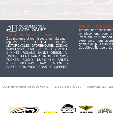
CONSULTEZ NOS
HARLEY DAVIDSON :
CATALOGUES
propose des accessoires
remplacement pour 
PLUS DE 900 000 RÉFÉRENCES :
TwinCam, de l'Ironhead 
Des marques et fournisseurs mondialement
expérience, nous avons
réputés : CUSTOM CHROME,
gamme de plusieurs mill
MOTORCYCLES STOREHOUSE, ZODIAC,
des USA, d'Europe et du
W&W Cycles, DRAG SPECIALTIES, VANCE
& HINES, ROLAND SANDS DESIGN, V-
TWIN - LE PERA, PARTS UNLIMITED, S&S -
TUCKER ROCKY, KURYAKYN, ARLEN
NESS, HIGHWAY HAWK, MOON -
EASYRIDERS, WEST COAST CHOPPERS,
...
CONDITIONS GÉNÉRALES DE VENTE
QUI SOMMES-NOUS ?
MENTIONS LÉGALE