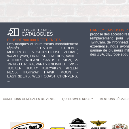
CONSULTEZ NOS
HARLEY DAVIDSON :
CATALOGUES
propose des accessoires
remplacement pour 
PLUS DE 900 000 RÉFÉRENCES :
TwinCam, de l'Ironhead 
Des marques et fournisseurs mondialement
expérience, nous avons
réputés : CUSTOM CHROME,
gamme de plusieurs mill
MOTORCYCLES STOREHOUSE, ZODIAC,
des USA, d'Europe et du
W&W Cycles, DRAG SPECIALTIES, VANCE
& HINES, ROLAND SANDS DESIGN, V-
TWIN - LE PERA, PARTS UNLIMITED, S&S -
TUCKER ROCKY, KURYAKYN, ARLEN
NESS, HIGHWAY HAWK, MOON -
EASYRIDERS, WEST COAST CHOPPERS,
...
CONDITIONS GÉNÉRALES DE VENTE
QUI SOMMES-NOUS ?
MENTIONS LÉGALE