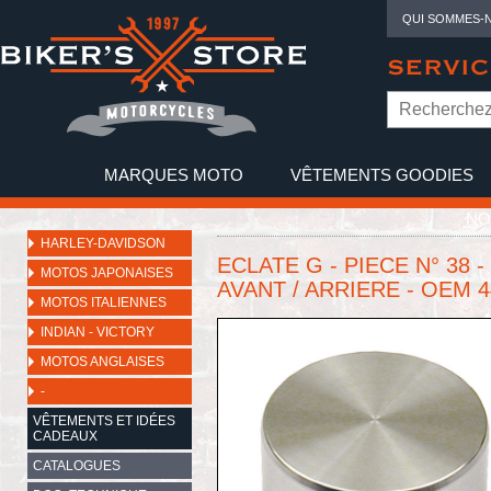
QUI SOMMES-
SERVIC
MARQUES MOTO
VÊTEMENTS GOODIES
NO
HARLEY-DAVIDSON
ECLATE G - PIECE N° 38 
MOTOS JAPONAISES
AVANT / ARRIERE - OEM 4
MOTOS ITALIENNES
INDIAN - VICTORY
MOTOS ANGLAISES
-
VÊTEMENTS ET IDÉES
CADEAUX
CATALOGUES