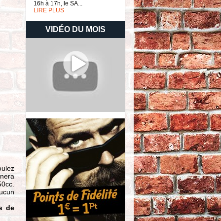
16h à 17h, le SA...
LIRE PLUS
VIDÉO DU MOIS
oulez
nnera
50cc.
aucun
s de