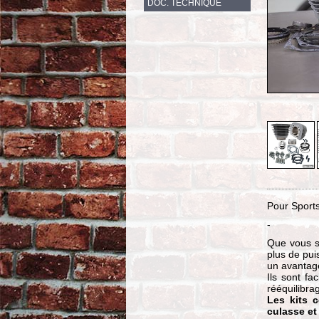
DOC. TECHNIQUE
Pour Sports
-
Que vous s
plus de pui
un avantag
Ils sont fa
rééquilibra
Les kits 
culasse et