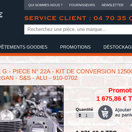
QUI SOMMES-NOUS ?
FOURNISSEURS
NEWSLETTER
SERVICE CLIENT : 04 70 35 
VÊTEMENTS GOODIES
PROMOTIONS
DÉSTOCKAG
NOUS CONTACTER
 G - PIECE N° 22A - KIT DE CONVERSION 125
GAN - S&S - ALU - 910-0702
Promot
1 675,86 € 
Quantité