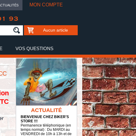
MON COMPTE
ACTUALITÉS
01 93
Aucun article
E
VOS QUESTIONS
0CC
ion
TTC
ACTUALITÉ
BIENVENUE CHEZ BIKER'S
STORE !!!
Permanence téléphonique (en
temps normal) : Du MARDI au
VENDREDI de 10h à 13h et de