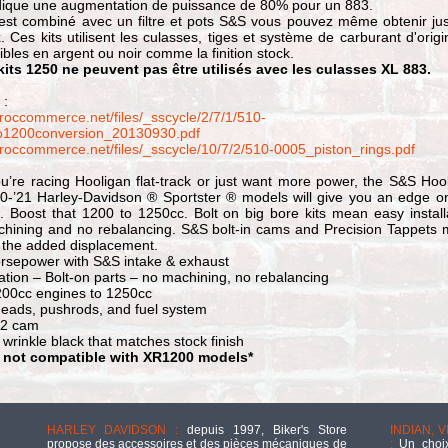
ique une augmentation de puissance de 80% pour un 883.
l est combiné avec un filtre et pots S&S vous pouvez même obtenir ju
 Ces kits utilisent les culasses, tiges et système de carburant d'origi
ibles en argent ou noir comme la finition stock.
kits 1250 ne peuvent pas être utilisés avec les culasses XL 883.
 :
roccommerce.net/files/_sscycle/2/7/1/510-
o1200conversion_20130930.pdf
roccommerce.net/files/_sscycle/10/7/2/510-0005_piston_rings.pdf
’re racing Hooligan flat-track or just want more power, the S&S Hoo
00-’21 Harley-Davidson ® Sportster ® models will give you an edge o
. Boost that 1200 to 1250cc. Bolt on big bore kits mean easy install
chining and no rebalancing. S&S bolt-in cams and Precision Tappets
 the added displacement.
orsepower with S&S intake & exhaust
lation – Bolt-on parts – no machining, no rebalancing
200cc engines to 1250cc
heads, pushrods, and fuel system
82 cam
n wrinkle black that matches stock finish
is not compatible with XR1200 models*
HARLEY DAVIDSON :
depuis 1997, Biker's Store
INDIAN, 
propose des accessoires et des pièces mécaniques de
:
Un choix