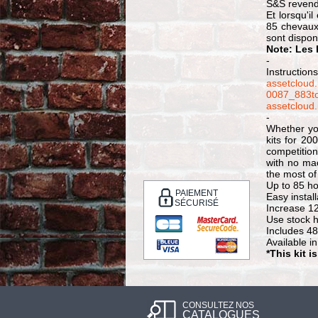
S&S revend
Et lorsqu'i
85 chevaux.
sont dispon
Note: Les 
-
Instructions
assetcloud.
0087_883t
assetcloud.
-
Whether you
kits for 20
competition
with no ma
the most of
Up to 85 h
PAIEMENT
Easy instal
SÉCURISÉ
Increase 1
Use stock 
Includes 4
Available i
*This kit 
CONSULTEZ NOS
CATALOGUES