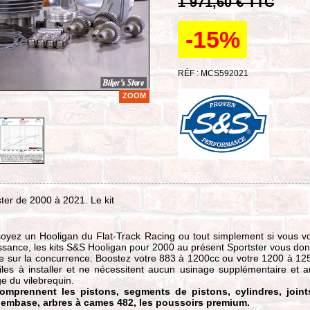
1 971,60 € TTC
-15%
RÉF : MCS592021
ZOOM
ter de 2000 à 2021. Le kit
oyez un Hooligan du Flat-Track Racing ou tout simplement si vous v
ssance, les kits S&S Hooligan pour 2000 au présent Sportster vous do
e sur la concurrence. Boostez votre 883 à 1200cc ou votre 1200 à 12
ciles à installer et ne nécessitent aucun usinage supplémentaire et 
ge du vilebrequin.
comprennent les pistons, segments de pistons, cylindres, joint
 embase, arbres à cames 482, les poussoirs premium.