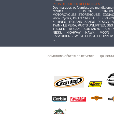
PLUS DE 900 000 RÉFÉRENCES :
Des marques et fournisseurs mondialemen
réputés : CUSTOM CHROME
MOTORCYCLES STOREHOUSE, ZODIAC
W&W Cycles, DRAG SPECIALTIES, VANC
& HINES, ROLAND SANDS DESIGN, V
TWIN - LE PERA, PARTS UNLIMITED, S&S 
TUCKER ROCKY, KURYAKYN, ARLE
NESS, HIGHWAY HAWK, MOON 
EASYRIDERS, WEST COAST CHOPPERS
...
CONDITIONS GÉNÉRALES DE VENTE
QUI SOMM