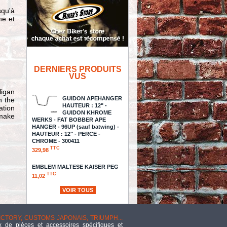
squ'à
ne et
DERNIERS PRODUITS
VUS
ligan
GUIDON APEHANGER
n the
HAUTEUR : 12" -
ation
GUIDON KHROME
 make
WERKS - FAT BOBBER APE
HANGER - 96UP (sauf batwing) -
HAUTEUR : 12" - PERCE -
CHROME - 300411
TTC
329,98
EMBLEM MALTESE KAISER PEG
TTC
11,02
VOIR TOUS
EXHAUST SP CAR Z750
TTC
1 176,14
VICTORY, CUSTOMS JAPONAIS, TRIUMPH...
 de pièces et accessoires spécifiques et
- ECHAPPEMENT -