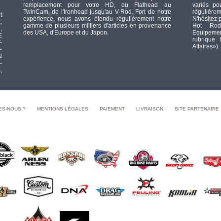
remplacement pour votre HD, du Flathead au
variés po
TwinCam, de l'Ironhead jusqu'au V-Rod. Fort de notre
régulièrem
t
expérience, nous avons étendu régulièrement notre
N'hésitez 
,
gamme de plusieurs milliers d'articles en provenance
Hot Rod
,
des USA, d'Europe et du Japon.
Equipement
E
rubrique
-
Affaires»).
-
N
-
,
ES-NOUS ?
MENTIONS LÉGALES
PAIEMENT
LIVRAISON
SITE PARTENAIRE