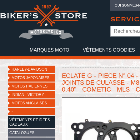
QUI SOMMES-
SERVIC
MARQUES MOTO
VÊTEMENTS GOODIES
NO
HARLEY-DAVIDSON
ECLATE G - PIECE N° 04 - 
MOTOS JAPONAISES
JOINTS DE CULASSE - M8 
MOTOS ITALIENNES
0.40" - COMETIC - MLS - 
INDIAN - VICTORY
MOTOS ANGLAISES
-
VÊTEMENTS ET IDÉES
CADEAUX
CATALOGUES