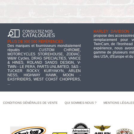
CONSULTEZ NOS
HARLEY DAVIDSON :
CATALOGUES
propose des accessoires
remplacement pour 
PLUS DE 900 000 RÉFÉRENCES :
TwinCam, de l'Ironhead 
Des marques et fournisseurs mondialement
expérience, nous avons
réputés : CUSTOM CHROME,
gamme de plusieurs mill
MOTORCYCLES STOREHOUSE, ZODIAC,
des USA, d'Europe et du
W&W Cycles, DRAG SPECIALTIES, VANCE
& HINES, ROLAND SANDS DESIGN, V-
TWIN - LE PERA, PARTS UNLIMITED, S&S -
TUCKER ROCKY, KURYAKYN, ARLEN
NESS, HIGHWAY HAWK, MOON -
EASYRIDERS, WEST COAST CHOPPERS,
...
CONDITIONS GÉNÉRALES DE VENTE
QUI SOMMES-NOUS ?
MENTIONS LÉGALE