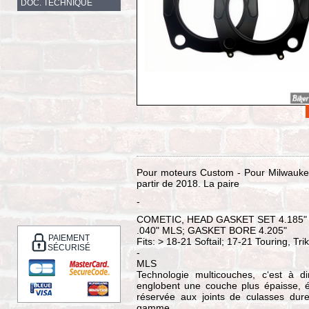
DOC. TECHNIQUE
Pour moteurs Custom - Pour Milwaukee 
partir de 2018. La paire
-
COMETIC, HEAD GASKET SET 4.185"
.040" MLS; GASKET BORE 4.205"
PAIEMENT
Fits: > 18-21 Softail; 17-21 Touring, Tr
SÉCURISÉ
-
MLS
Technologie multicouches, c‘est à d
englobent une couche plus épaisse, 
réservée aux joints de culasses dur
gamme