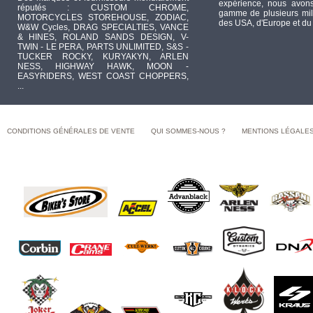
expérience, nous avons
réputés : CUSTOM CHROME,
gamme de plusieurs mill
MOTORCYCLES STOREHOUSE, ZODIAC,
des USA, d'Europe et du
W&W Cycles, DRAG SPECIALTIES, VANCE
& HINES, ROLAND SANDS DESIGN, V-
TWIN - LE PERA, PARTS UNLIMITED, S&S -
TUCKER ROCKY, KURYAKYN, ARLEN
NESS, HIGHWAY HAWK, MOON -
EASYRIDERS, WEST COAST CHOPPERS,
...
CONDITIONS GÉNÉRALES DE VENTE
QUI SOMMES-NOUS ?
MENTIONS LÉGALE