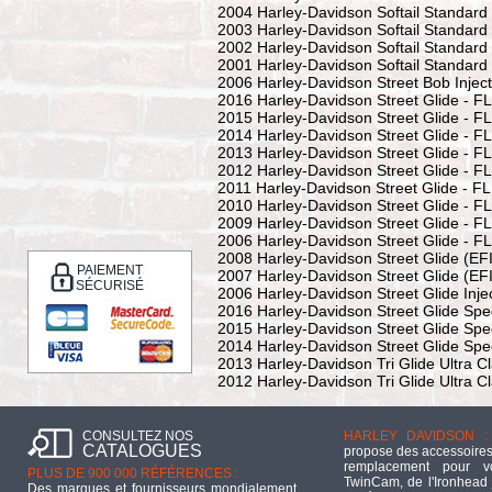
2004 Harley-Davidson Softail Standard 
2003 Harley-Davidson Softail Standard 
2002 Harley-Davidson Softail Standard 
2001 Harley-Davidson Softail Standard 
2006 Harley-Davidson Street Bob Injec
2016 Harley-Davidson Street Glide - F
2015 Harley-Davidson Street Glide - F
2014 Harley-Davidson Street Glide - F
2013 Harley-Davidson Street Glide - F
2012 Harley-Davidson Street Glide - F
2011 Harley-Davidson Street Glide - F
2010 Harley-Davidson Street Glide - F
2009 Harley-Davidson Street Glide - F
2006 Harley-Davidson Street Glide - F
2008 Harley-Davidson Street Glide (EF
PAIEMENT
2007 Harley-Davidson Street Glide (EF
SÉCURISÉ
2006 Harley-Davidson Street Glide Inje
2016 Harley-Davidson Street Glide Spe
2015 Harley-Davidson Street Glide Spe
2014 Harley-Davidson Street Glide Spe
2013 Harley-Davidson Tri Glide Ultra 
2012 Harley-Davidson Tri Glide Ultra 
CONSULTEZ NOS
HARLEY DAVIDSON :
CATALOGUES
propose des accessoires
remplacement pour 
PLUS DE 900 000 RÉFÉRENCES :
TwinCam, de l'Ironhead 
Des marques et fournisseurs mondialement