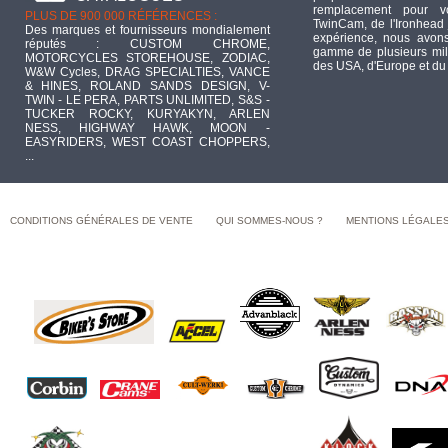
remplacement pour 
PLUS DE 900 000 RÉFÉRENCES :
TwinCam, de l'Ironhead 
Des marques et fournisseurs mondialement
expérience, nous avons
réputés : CUSTOM CHROME,
gamme de plusieurs mill
MOTORCYCLES STOREHOUSE, ZODIAC,
des USA, d'Europe et du
W&W Cycles, DRAG SPECIALTIES, VANCE
& HINES, ROLAND SANDS DESIGN, V-
TWIN - LE PERA, PARTS UNLIMITED, S&S -
TUCKER ROCKY, KURYAKYN, ARLEN
NESS, HIGHWAY HAWK, MOON -
EASYRIDERS, WEST COAST CHOPPERS,
...
CONDITIONS GÉNÉRALES DE VENTE
QUI SOMMES-NOUS ?
MENTIONS LÉGALE