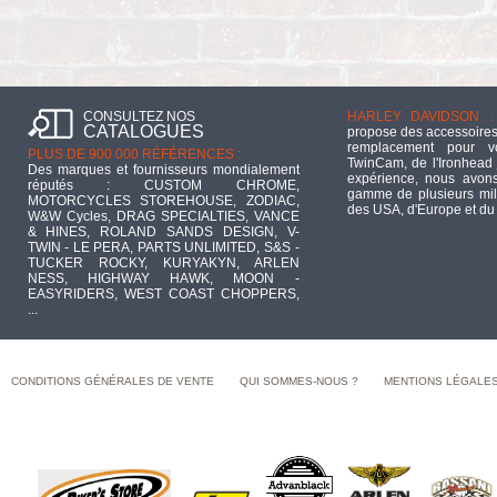
CONSULTEZ NOS
HARLEY DAVIDSON :
CATALOGUES
propose des accessoires
remplacement pour 
PLUS DE 900 000 RÉFÉRENCES :
TwinCam, de l'Ironhead 
Des marques et fournisseurs mondialement
expérience, nous avons
réputés : CUSTOM CHROME,
gamme de plusieurs mill
MOTORCYCLES STOREHOUSE, ZODIAC,
des USA, d'Europe et du
W&W Cycles, DRAG SPECIALTIES, VANCE
& HINES, ROLAND SANDS DESIGN, V-
TWIN - LE PERA, PARTS UNLIMITED, S&S -
TUCKER ROCKY, KURYAKYN, ARLEN
NESS, HIGHWAY HAWK, MOON -
EASYRIDERS, WEST COAST CHOPPERS,
...
CONDITIONS GÉNÉRALES DE VENTE
QUI SOMMES-NOUS ?
MENTIONS LÉGALE