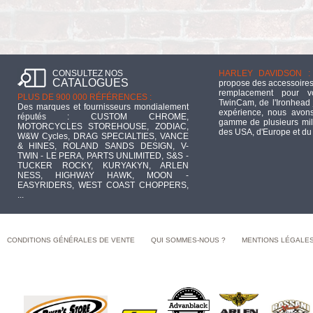
CONSULTEZ NOS
HARLEY DAVIDSON :
CATALOGUES
propose des accessoires
remplacement pour 
PLUS DE 900 000 RÉFÉRENCES :
TwinCam, de l'Ironhead 
Des marques et fournisseurs mondialement
expérience, nous avons
réputés : CUSTOM CHROME,
gamme de plusieurs mill
MOTORCYCLES STOREHOUSE, ZODIAC,
des USA, d'Europe et du
W&W Cycles, DRAG SPECIALTIES, VANCE
& HINES, ROLAND SANDS DESIGN, V-
TWIN - LE PERA, PARTS UNLIMITED, S&S -
TUCKER ROCKY, KURYAKYN, ARLEN
NESS, HIGHWAY HAWK, MOON -
EASYRIDERS, WEST COAST CHOPPERS,
...
CONDITIONS GÉNÉRALES DE VENTE
QUI SOMMES-NOUS ?
MENTIONS LÉGALE