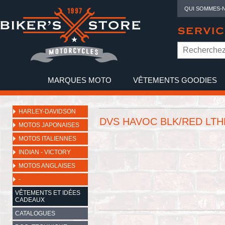
QUI SOMMES-
SERVIC
MARQUES MOTO
VÊTEMENTS GOODIES
NO
HARLEY-DAVIDSON
DVS HAVOC BLK/RED LTH
MOTOS JAPONAISES
MOTOS ITALIENNES
INDIAN - VICTORY
MOTOS ANGLAISES
-
VÊTEMENTS ET IDÉES
CADEAUX
CATALOGUES