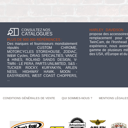
CONSULTEZ NOS
HARLEY DAVIDSON :
CATALOGUES
propose des accessoires
remplacement pour 
PLUS DE 900 000 RÉFÉRENCES :
TwinCam, de l'Ironhead 
Des marques et fournisseurs mondialement
expérience, nous avons
réputés : CUSTOM CHROME,
gamme de plusieurs mill
MOTORCYCLES STOREHOUSE, ZODIAC,
des USA, d'Europe et du
W&W Cycles, DRAG SPECIALTIES, VANCE
& HINES, ROLAND SANDS DESIGN, V-
TWIN - LE PERA, PARTS UNLIMITED, S&S -
TUCKER ROCKY, KURYAKYN, ARLEN
NESS, HIGHWAY HAWK, MOON -
EASYRIDERS, WEST COAST CHOPPERS,
...
CONDITIONS GÉNÉRALES DE VENTE
QUI SOMMES-NOUS ?
MENTIONS LÉGALE