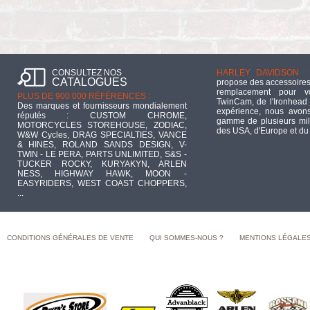
CONSULTEZ NOS
HARLEY DAVIDSON :
CATALOGUES
propose des accessoires
remplacement pour 
PLUS DE 900 000 RÉFÉRENCES :
TwinCam, de l'Ironhead 
Des marques et fournisseurs mondialement
expérience, nous avons
réputés : CUSTOM CHROME,
gamme de plusieurs mill
MOTORCYCLES STOREHOUSE, ZODIAC,
des USA, d'Europe et du
W&W Cycles, DRAG SPECIALTIES, VANCE
& HINES, ROLAND SANDS DESIGN, V-
TWIN - LE PERA, PARTS UNLIMITED, S&S -
TUCKER ROCKY, KURYAKYN, ARLEN
NESS, HIGHWAY HAWK, MOON -
EASYRIDERS, WEST COAST CHOPPERS,
...
CONDITIONS GÉNÉRALES DE VENTE
QUI SOMMES-NOUS ?
MENTIONS LÉGALE