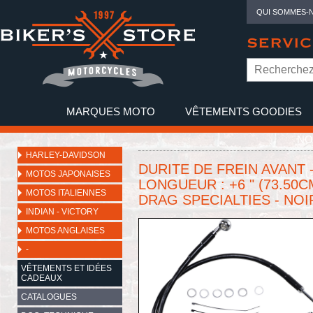
QUI SOMMES-
SERVIC
MARQUES MOTO
VÊTEMENTS GOODIES
NO
HARLEY-DAVIDSON
DURITE DE FREIN AVANT -
MOTOS JAPONAISES
LONGUEUR : +6 " (73.50CM 
MOTOS ITALIENNES
DRAG SPECIALTIES - NOIR
INDIAN - VICTORY
MOTOS ANGLAISES
-
VÊTEMENTS ET IDÉES
CADEAUX
CATALOGUES