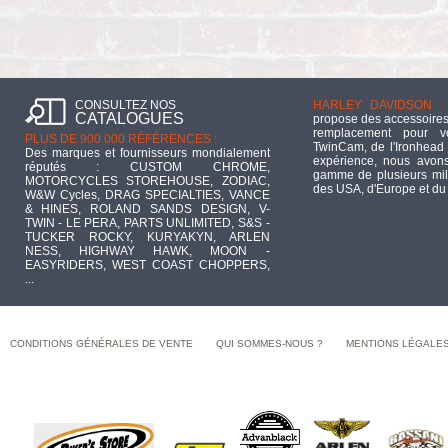
CONSULTEZ NOS
HARLEY DAVIDSON :
CATALOGUES
propose des accessoires
remplacement pour 
PLUS DE 900 000 RÉFÉRENCES :
TwinCam, de l'Ironhead 
Des marques et fournisseurs mondialement
expérience, nous avons
réputés : CUSTOM CHROME,
gamme de plusieurs mill
MOTORCYCLES STOREHOUSE, ZODIAC,
des USA, d'Europe et du
W&W Cycles, DRAG SPECIALTIES, VANCE
& HINES, ROLAND SANDS DESIGN, V-
TWIN - LE PERA, PARTS UNLIMITED, S&S -
TUCKER ROCKY, KURYAKYN, ARLEN
NESS, HIGHWAY HAWK, MOON -
EASYRIDERS, WEST COAST CHOPPERS,
...
CONDITIONS GÉNÉRALES DE VENTE
QUI SOMMES-NOUS ?
MENTIONS LÉGALE