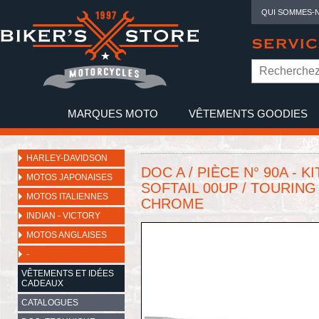
QUI SOMMES-
SERVIC
MARQUES MOTO
VÊTEMENTS GOODIES
NO
HARLEY-DAVIDSON
DOC A / PIÈCE N° 90A - K
MOTOS JAPONAISES
SOFTAIL 00UP / TOURING 
MOTOS ITALIENNES
CHROME
INDIAN - VICTORY
MOTOS ANGLAISES
-
VÊTEMENTS ET IDÉES
CADEAUX
CATALOGUES