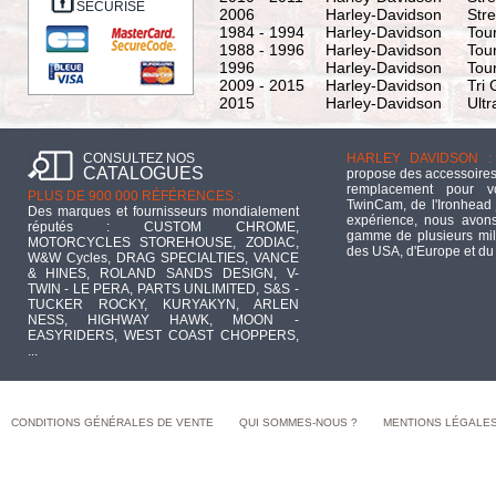
SÉCURISÉ
2006
Harley-Davidson
Stre
1984 - 1994
Harley-Davidson
Tour
1988 - 1996
Harley-Davidson
Tour
1996
Harley-Davidson
Tour
2009 - 2015
Harley-Davidson
Tri
2015
Harley-Davidson
Ult
CONSULTEZ NOS
HARLEY DAVIDSON :
CATALOGUES
propose des accessoires
remplacement pour 
PLUS DE 900 000 RÉFÉRENCES :
TwinCam, de l'Ironhead 
Des marques et fournisseurs mondialement
expérience, nous avons
réputés : CUSTOM CHROME,
gamme de plusieurs mill
MOTORCYCLES STOREHOUSE, ZODIAC,
des USA, d'Europe et du
W&W Cycles, DRAG SPECIALTIES, VANCE
& HINES, ROLAND SANDS DESIGN, V-
TWIN - LE PERA, PARTS UNLIMITED, S&S -
TUCKER ROCKY, KURYAKYN, ARLEN
NESS, HIGHWAY HAWK, MOON -
EASYRIDERS, WEST COAST CHOPPERS,
...
CONDITIONS GÉNÉRALES DE VENTE
QUI SOMMES-NOUS ?
MENTIONS LÉGALE