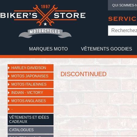
QUI SOMMES-
SERVIC
MARQUES MOTO
VÊTEMENTS GOODIES
NO
HARLEY-DAVIDSON
DISCONTINUED
MOTOS JAPONAISES
MOTOS ITALIENNES
INDIAN - VICTORY
MOTOS ANGLAISES
-
VÊTEMENTS ET IDÉES
CADEAUX
CATALOGUES