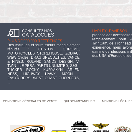
CONSULTEZ NOS
HARLEY DAVIDSON :
CATALOGUES
propose des accessoires
remplacement pour 
PLUS DE 900 000 RÉFÉRENCES :
TwinCam, de l'Ironhead 
Des marques et fournisseurs mondialement
expérience, nous avons
réputés : CUSTOM CHROME,
gamme de plusieurs mill
MOTORCYCLES STOREHOUSE, ZODIAC,
des USA, d'Europe et du
W&W Cycles, DRAG SPECIALTIES, VANCE
& HINES, ROLAND SANDS DESIGN, V-
TWIN - LE PERA, PARTS UNLIMITED, S&S -
TUCKER ROCKY, KURYAKYN, ARLEN
NESS, HIGHWAY HAWK, MOON -
EASYRIDERS, WEST COAST CHOPPERS,
...
CONDITIONS GÉNÉRALES DE VENTE
QUI SOMMES-NOUS ?
MENTIONS LÉGALE