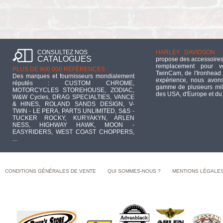
CONSULTEZ NOS
HARLEY DAVIDSON :
CATALOGUES
propose des accessoires
remplacement pour 
PLUS DE 900 000 RÉFÉRENCES :
TwinCam, de l'Ironhead 
Des marques et fournisseurs mondialement
expérience, nous avons
réputés : CUSTOM CHROME,
gamme de plusieurs mill
MOTORCYCLES STOREHOUSE, ZODIAC,
des USA, d'Europe et du
W&W Cycles, DRAG SPECIALTIES, VANCE
& HINES, ROLAND SANDS DESIGN, V-
TWIN - LE PERA, PARTS UNLIMITED, S&S -
TUCKER ROCKY, KURYAKYN, ARLEN
NESS, HIGHWAY HAWK, MOON -
EASYRIDERS, WEST COAST CHOPPERS,
...
CONDITIONS GÉNÉRALES DE VENTE
QUI SOMMES-NOUS ?
MENTIONS LÉGALE