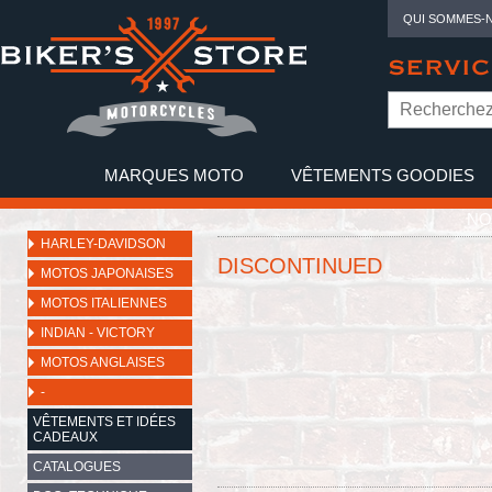
QUI SOMMES-
SERVIC
MARQUES MOTO
VÊTEMENTS GOODIES
NO
HARLEY-DAVIDSON
DISCONTINUED
MOTOS JAPONAISES
MOTOS ITALIENNES
INDIAN - VICTORY
MOTOS ANGLAISES
-
VÊTEMENTS ET IDÉES
CADEAUX
CATALOGUES