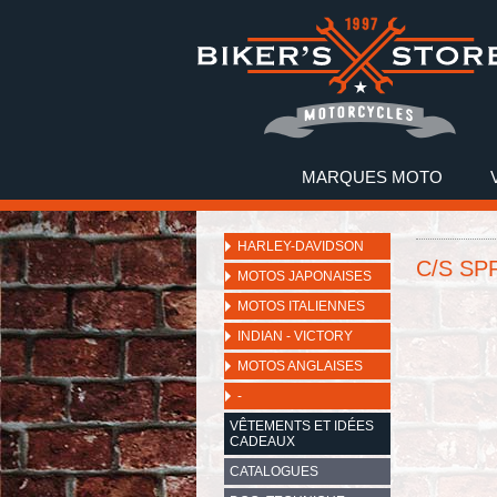
MARQUES MOTO
HARLEY-DAVIDSON
C/S SP
MOTOS JAPONAISES
MOTOS ITALIENNES
INDIAN - VICTORY
MOTOS ANGLAISES
-
VÊTEMENTS ET IDÉES
CADEAUX
CATALOGUES