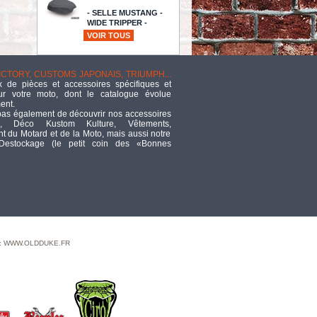
- SELLE MUSTANG -
WIDE TRIPPER -
SOFTAIL 06/17 PNEUS DE 200MM
VOIR TOUS
- DIAMOND - NOIR - POUF
PASSAGER - 10" - 76743
TTC
322,43
VICTORY, CUSTOMS JAPONAIS, TRIUMPH...
 de pièces et accessoires spécifiques et
"10"" Classic Bagger apes
ur votre moto, dont le catalogue évolue
Chrome"
ent.
TTC
268,55
pas également de découvrir nos accessoires
, Déco Kustom Kulture, Vêtements,
 du Motard et de la Moto, mais aussi notre
VALVE EXH +.01 02-04V-ROD
 Destockage (le petit coin des «Bonnes
TTC
42,39
SISSY BAR - COBRA -
HONDA VT 1100
SHADOW SPIRIT 01/07
- SQUARE - HAUTEUR : SHORT -
CHROME
TTC
202,45
 : WWW.OLDDUKE.FR
100/90-19 / 57H - AV -
PNEU METZELER
MARATHON ULTRA
TL - TUBELESS - FLANC NOIR
TTC
195,84