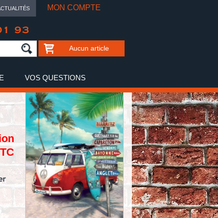
MON COMPTE
ACTUALITÉS
01 93
Aucun article
E
VOS QUESTIONS
ion
TTC