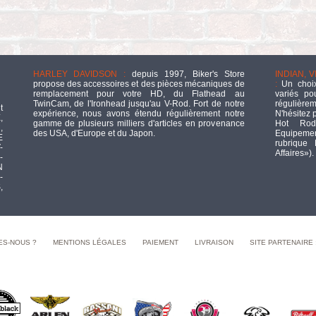
HARLEY DAVIDSON :
depuis 1997, Biker's Store
INDIAN, 
propose des accessoires et des pièces mécaniques de
:
Un choix
remplacement pour votre HD, du Flathead au
variés po
TwinCam, de l'Ironhead jusqu'au V-Rod. Fort de notre
régulièrem
t
expérience, nous avons étendu régulièrement notre
N'hésitez 
,
gamme de plusieurs milliers d'articles en provenance
Hot Rod
,
des USA, d'Europe et du Japon.
Equipement
E
rubrique
-
Affaires»).
-
N
-
,
ES-NOUS ?
MENTIONS LÉGALES
PAIEMENT
LIVRAISON
SITE PARTENAIRE