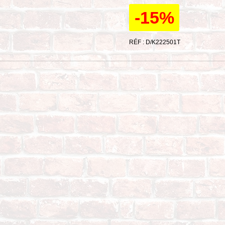
-15%
RÉF : D/K222501T