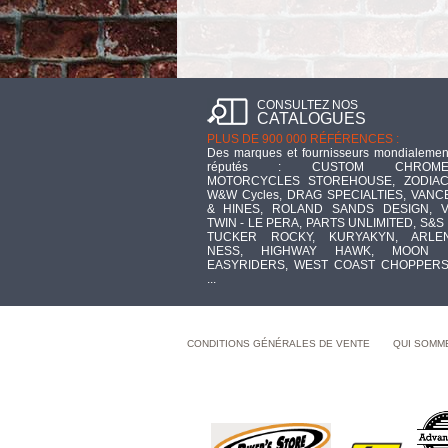
CONSULTEZ NOS
CATALOGUES
PLUS DE 900 000 RÉFÉRENCES :
Des marques et fournisseurs mondialemen
réputés : CUSTOM CHROME
MOTORCYCLES STOREHOUSE, ZODIAC
W&W Cycles, DRAG SPECIALTIES, VANC
& HINES, ROLAND SANDS DESIGN, V
TWIN - LE PERA, PARTS UNLIMITED, S&S 
TUCKER ROCKY, KURYAKYN, ARLE
NESS, HIGHWAY HAWK, MOON 
EASYRIDERS, WEST COAST CHOPPERS
...
CONDITIONS GÉNÉRALES DE VENTE
QUI SOMM