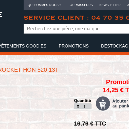
QUI SOMMES-NOUS ?
FOURNISSEURS
NEWSLETTER
SERVICE CLIENT : 04 70 35 
VÊTEMENTS GOODIES
PROMOTIONS
DÉSTOCKAG
NOUS CONTACTER
ROCKET HON 520 13T
Promot
14,25 € 
Quantité
16,76 € TTC