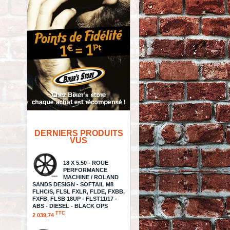
DERNIERS PRODUITS
VUS
18 X 5.50 - ROUE
PERFORMANCE
MACHINE / ROLAND
SANDS DESIGN - SOFTAIL M8
FLHC/S, FLSL FXLR, FLDE, FXBB,
FXFB, FLSB 18UP - FLST11/17 -
ABS - DIESEL - BLACK OPS
TTC
2 039,74