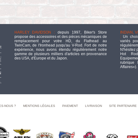
HARLEY DAVIDSON :
depuis 1997, Biker's Store
INDIAN, 
propose des accessoires et des pièces mécaniques de
:
Un choix
remplacement pour votre HD, du Flathead au
variés po
TwinCam, de l'Ironhead jusqu'au V-Rod. Fort de notre
régulièrem
t
expérience, nous avons étendu régulièrement notre
N'hésitez 
,
gamme de plusieurs milliers d'articles en provenance
Hot Rod
,
des USA, d'Europe et du Japon.
Equipement
E
rubrique
-
Affaires»).
-
N
-
,
ES-NOUS ?
MENTIONS LÉGALES
PAIEMENT
LIVRAISON
SITE PARTENAIRE