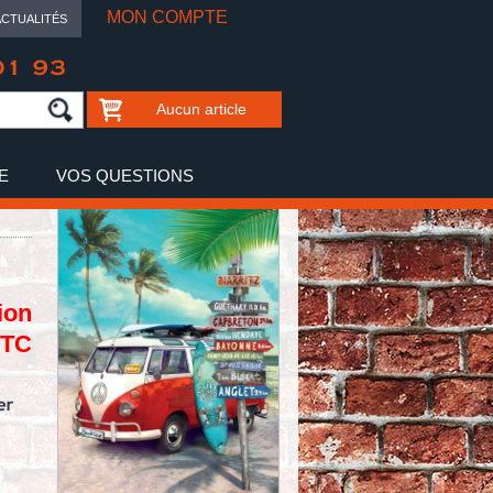
MON COMPTE
ACTUALITÉS
01 93
Aucun article
E
VOS QUESTIONS
ion
TTC