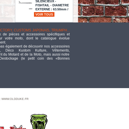
SILENCIEUX -
FISHTAIL - DIAMETRE
EXTERNE : 63.50mm /
LONGUEUR : 28" - PAUGHCO -
VOIR TOUS
1"3/4 - AVEC GLISSIERE - COTE
DROIT - CHROME - 606S
TTC
361,50
VICTORY, CUSTOMS JAPONAIS, TRIUMPH...
 de pièces et accessoires spécifiques et
ur votre moto, dont le catalogue évolue
SILENCIEUX FALCON
ent.
CUSTOM PARTS -
pas également de découvrir nos accessoires
SOFTAIL MILWAUKEE
, Déco Kustom Kulture, Vêtements,
EIGHT FLSL / FXST / FXBRS /
 du Motard et de la Moto, mais aussi notre
FLFBS /FXLRS / FXBBS / FXRST /
 Destockage (le petit coin des «Bonnes
FLFBS / FXBR 21UP - DOUBLE
GROOVE - NOIR SATIN
TTC
728,24
Embout ALLEN / BTR
US - 3.2MM / 1/8" -
CARRE DE 3/8" - Teng
Tools
 : WWW.OLDDUKE.FR
TTC
6,32
THROTTLE GRIPS HD 74/80
TTC
26,17