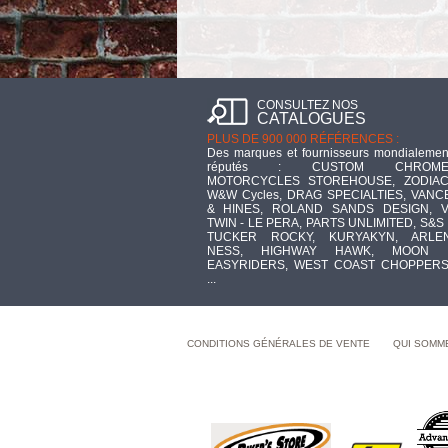
CONSULTEZ NOS
CATALOGUES
PLUS DE 900 000 RÉFÉRENCES :
Des marques et fournisseurs mondialemen
réputés : CUSTOM CHROME
MOTORCYCLES STOREHOUSE, ZODIAC
W&W Cycles, DRAG SPECIALTIES, VANC
& HINES, ROLAND SANDS DESIGN, V
TWIN - LE PERA, PARTS UNLIMITED, S&S 
TUCKER ROCKY, KURYAKYN, ARLE
NESS, HIGHWAY HAWK, MOON 
EASYRIDERS, WEST COAST CHOPPERS
...
CONDITIONS GÉNÉRALES DE VENTE
QUI SOMM