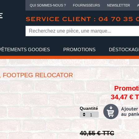
QUI SOMMES-NOUS ?
FOURNISSEURS
NEWSLETTER
SERVICE CLIENT : 04 70 35 
VÊTEMENTS GOODIES
PROMOTIONS
DÉSTOCKAG
NOUS CONTACTER
, FOOTPEG RELOCATOR
Promot
34,47 € 
Quantité
40,55 € TTC