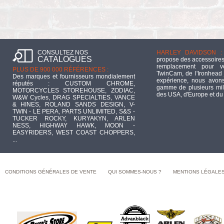
CONSULTEZ NOS
HARLEY DAVIDSON :
CATALOGUES
propose des accessoires
remplacement pour 
PLUS DE 900 000 RÉFÉRENCES :
TwinCam, de l'Ironhead 
Des marques et fournisseurs mondialement
expérience, nous avons
réputés : CUSTOM CHROME,
gamme de plusieurs mill
MOTORCYCLES STOREHOUSE, ZODIAC,
des USA, d'Europe et du
W&W Cycles, DRAG SPECIALTIES, VANCE
& HINES, ROLAND SANDS DESIGN, V-
TWIN - LE PERA, PARTS UNLIMITED, S&S -
TUCKER ROCKY, KURYAKYN, ARLEN
NESS, HIGHWAY HAWK, MOON -
EASYRIDERS, WEST COAST CHOPPERS,
...
CONDITIONS GÉNÉRALES DE VENTE
QUI SOMMES-NOUS ?
MENTIONS LÉGALE