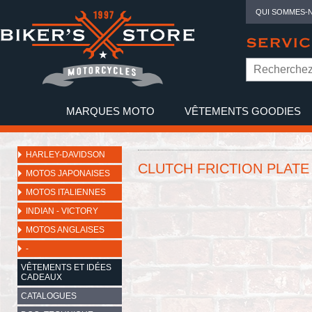
QUI SOMMES-
SERVIC
MARQUES MOTO
VÊTEMENTS GOODIES
NO
HARLEY-DAVIDSON
CLUTCH FRICTION PLATE 
MOTOS JAPONAISES
MOTOS ITALIENNES
INDIAN - VICTORY
MOTOS ANGLAISES
-
VÊTEMENTS ET IDÉES
CADEAUX
CATALOGUES