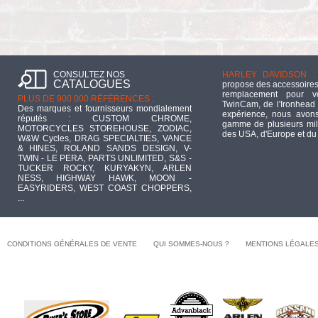
CONSULTEZ NOS
HARLEY DAVIDSON :
CATALOGUES
propose des accessoires
remplacement pour 
PLUS DE 900 000 RÉFÉRENCES :
TwinCam, de l'Ironhead 
Des marques et fournisseurs mondialement
expérience, nous avons
réputés : CUSTOM CHROME,
gamme de plusieurs mill
MOTORCYCLES STOREHOUSE, ZODIAC,
des USA, d'Europe et du
W&W Cycles, DRAG SPECIALTIES, VANCE
& HINES, ROLAND SANDS DESIGN, V-
TWIN - LE PERA, PARTS UNLIMITED, S&S -
TUCKER ROCKY, KURYAKYN, ARLEN
NESS, HIGHWAY HAWK, MOON -
EASYRIDERS, WEST COAST CHOPPERS,
...
CONDITIONS GÉNÉRALES DE VENTE
QUI SOMMES-NOUS ?
MENTIONS LÉGALE