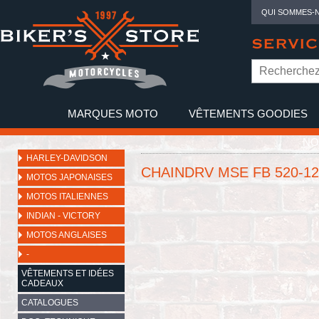
QUI SOMMES-
SERVIC
MARQUES MOTO
VÊTEMENTS GOODIES
NO
HARLEY-DAVIDSON
CHAINDRV MSE FB 520-12
MOTOS JAPONAISES
MOTOS ITALIENNES
INDIAN - VICTORY
MOTOS ANGLAISES
-
VÊTEMENTS ET IDÉES
CADEAUX
CATALOGUES