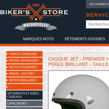
QUI SOMMES-
SERVIC
MARQUES MOTO
VÊTEMENTS GOODIES
NO
HARLEY-DAVIDSON
CASQUE JET - PREMIER H
MOTOS JAPONAISES
PERLE BRILLANT - TAILLE
MOTOS ITALIENNES
INDIAN - VICTORY
MOTOS ANGLAISES
-
VÊTEMENTS ET IDÉES
CADEAUX
CATALOGUES