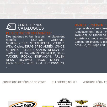
CONSULTEZ NOS
HARLEY DAVIDSON :
CATALOGUES
propose des accessoires
remplacement pour 
PLUS DE 900 000 RÉFÉRENCES :
TwinCam, de l'Ironhead 
Des marques et fournisseurs mondialement
expérience, nous avons
réputés : CUSTOM CHROME,
gamme de plusieurs mill
MOTORCYCLES STOREHOUSE, ZODIAC,
des USA, d'Europe et du
W&W Cycles, DRAG SPECIALTIES, VANCE
& HINES, ROLAND SANDS DESIGN, V-
TWIN - LE PERA, PARTS UNLIMITED, S&S -
TUCKER ROCKY, KURYAKYN, ARLEN
NESS, HIGHWAY HAWK, MOON -
EASYRIDERS, WEST COAST CHOPPERS,
...
CONDITIONS GÉNÉRALES DE VENTE
QUI SOMMES-NOUS ?
MENTIONS LÉGALE