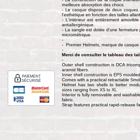
meilleure absorption des chocs.
- Le casque dispose de deux coques p
l'esthétique en fonction des tailles alla
- L'intérieur est entièrement amovible 
antiallergénique.
- La sangle est dotée d'une fermeture
micrométrique.
-
- Premier Helmets, marque de casque
-
Merci de consulter le tableau des ta
-
Outer shell construction is DCA tricom
aramid fibers.
Inner shell construction is EPS moulded 
PAIEMENT
Comes with a practical retractable Smok
SÉCURISÉ
Helmet has two shells to better modu
sizes ranging from XS to XL.
Interior is fully removable and washable
fabric.
Strap features practical rapid-release f