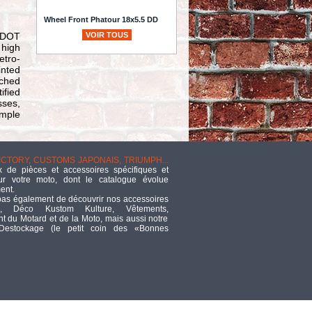
Wheel Front Phatour 18x5.5 DD
TTC
2 571,93
VOIR TOUS
d DOT
high
etro-
- AMORTISSEUR DE
inted
DIRECTION -
tched
SPORTSTER 07UP -
ified
POLI - 84758 - NEUF - NI REPRIS -
sses,
NI ÉCHANGÉ -
ample
TTC
200
125X4R / 137X4B -
VICTORY, CUSTOMS JAPONAIS, TRIUMPH...
PLAQUETTES DE
 de pièces et accessoires spécifiques et
FREIN ARRIERE /
ur votre moto, dont le catalogue évolue
AVANT - OEM 2201170 / 2201171 -
ent.
INDIAN 02/08 / PM - EBC - SEMI-
pas également de découvrir nos accessoires
FRITTE V - FA216/3V
, Déco Kustom Kulture, Vêtements,
TTC
22,10
 du Motard et de la Moto, mais aussi notre
 Destockage (le petit coin des «Bonnes
Biltwell Get Off Our Phone T-shirt
black
TTC
26,13
ECLATE C - PIECE N°
08 - Bague de guidage
de diaphragme - OEM