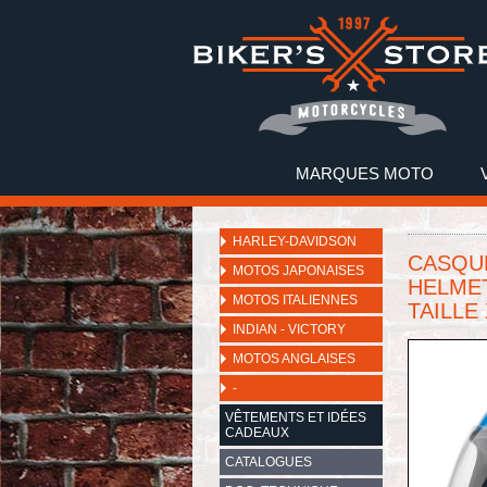
MARQUES MOTO
HARLEY-DAVIDSON
CASQUE
MOTOS JAPONAISES
HELMET
MOTOS ITALIENNES
TAILLE
INDIAN - VICTORY
MOTOS ANGLAISES
-
VÊTEMENTS ET IDÉES
CADEAUX
CATALOGUES