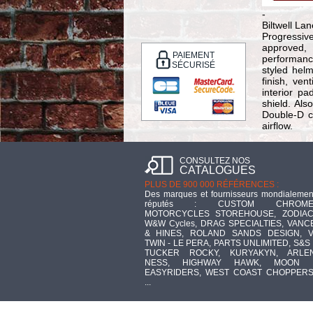
-
Biltwell La
Progressive
approved,
PAIEMENT
performance
SÉCURISÉ
styled hel
finish, ven
interior pa
shield. Als
Double-D c
airflow.
CONSULTEZ NOS
CATALOGUES
PLUS DE 900 000 RÉFÉRENCES :
Des marques et fournisseurs mondialemen
réputés : CUSTOM CHROME
MOTORCYCLES STOREHOUSE, ZODIAC
W&W Cycles, DRAG SPECIALTIES, VANC
& HINES, ROLAND SANDS DESIGN, V
TWIN - LE PERA, PARTS UNLIMITED, S&S 
TUCKER ROCKY, KURYAKYN, ARLE
NESS, HIGHWAY HAWK, MOON 
EASYRIDERS, WEST COAST CHOPPERS
...