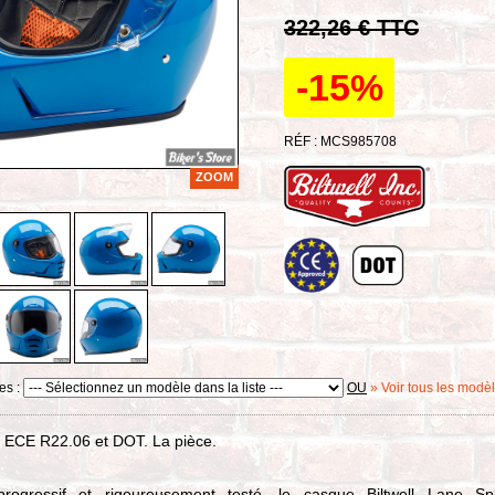
322,26 € TTC
-15%
RÉF : MCS985708
ZOOM
es :
OU
» Voir tous les modè
ECE R22.06 et DOT. La pièce.
rogressif et rigoureusement testé, le casque Biltwell Lane Spli