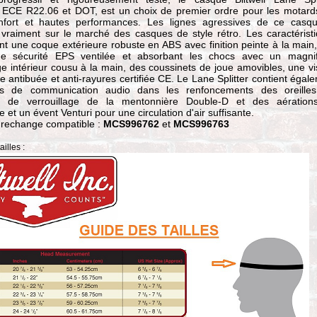
ECE R22.06 et DOT, est un choix de premier ordre pour les motard
nfort et hautes performances. Les lignes agressives de ce casq
 vraiment sur le marché des casques de style rétro. Les caractérist
 une coque extérieure robuste en ABS avec finition peinte à la main
de sécurité EPS ventilée et absorbant les chocs avec un magnif
 intérieur cousu à la main, des coussinets de joue amovibles, une vi
e antibuée et anti-rayures certifiée CE. Le Lane Splitter contient égal
s de communication audio dans les renfoncements des oreilles
 de verrouillage de la mentonnière Double-D et des aération
 et un évent Venturi pour une circulation d'air suffisante.
 rechange compatible :
MCS996762
et
MCS996763
illes :