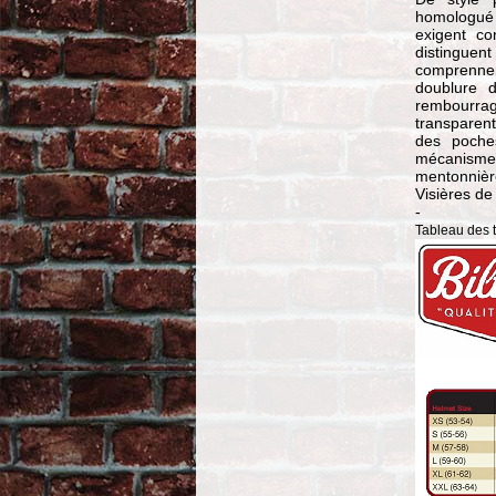
homologué 
exigent co
distinguent
comprennent
doublure 
rembourrage
transparent
des poche
mécanisme
mentonnière
Visières de
-
Tableau des ta