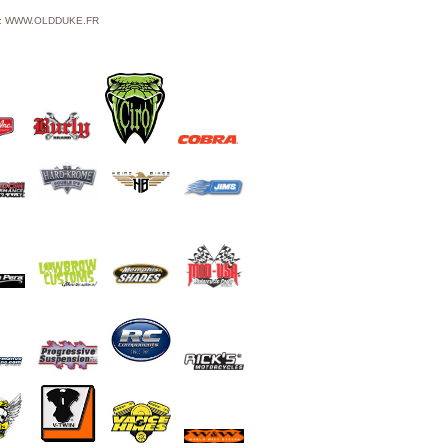
37872-90 - LA PIECE
 : WWW.OLDDUKE.FR
TTC
9,90
REAR BRAKE CALIPER
ASSEMBLY CP SPORTSTER
2000/2003 REPLACES HD 40925-
00
TTC
318,22
Star Carbon RSD technique
helmet Bell - Size 2X
TTC
711,55
Chrome Caddy Type Rectangular
Headlamp
TTC
126,69