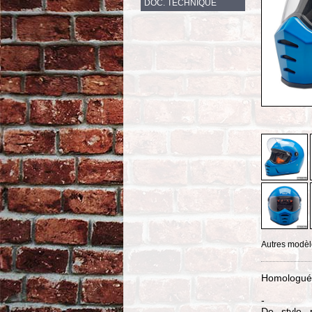
DOC. TECHNIQUE
Autres modèl
Homologué 
-
De style p