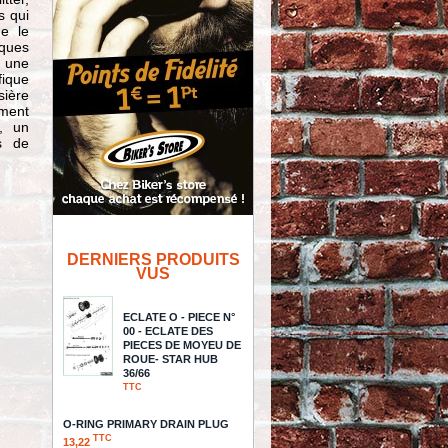
s qui
ue le
iques
, une
ique
sière
ement
, un
s de
DERNIERS PRODUITS
VUS
ECLATE O - PIECE N°
00 - ECLATE DES
PIECES DE MOYEU DE
ROUE- STAR HUB
36/66
TTC
O-RING PRIMARY DRAIN PLUG
TTC
13,22