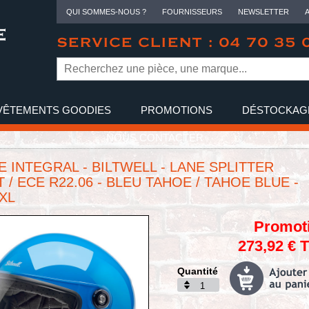
QUI SOMMES-NOUS ?
FOURNISSEURS
NEWSLETTER
SERVICE CLIENT : 04 70 35 
VÊTEMENTS GOODIES
PROMOTIONS
DÉSTOCKAG
NOUS CONTACTER
 INTEGRAL - BILTWELL - LANE SPLITTER
 / ECE R22.06 - BLEU TAHOE / TAHOE BLUE -
 XL
Promot
273,92 € 
Quantité