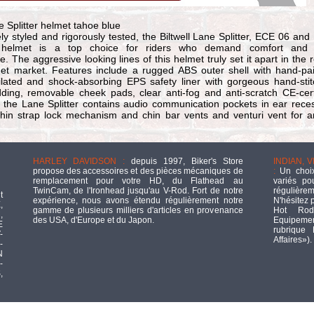
ne Splitter helmet tahoe blue
ly styled and rigorously tested, the Biltwell Lane Splitter, ECE 06 an
 helmet is a top choice for riders who demand comfort and 
. The aggressive looking lines of this helmet truly set it apart in the r
met market. Features include a rugged ABS outer shell with hand-pa
tilated and shock-absorbing EPS safety liner with gorgeous hand-sti
dding, removable cheek pads, clear anti-fog and anti-scratch CE-cert
o the Lane Splitter contains audio communication pockets in ear rece
hin strap lock mechanism and chin bar vents and venturi vent for 
HARLEY DAVIDSON :
depuis 1997, Biker's Store
INDIAN, 
propose des accessoires et des pièces mécaniques de
:
Un choix
remplacement pour votre HD, du Flathead au
variés po
TwinCam, de l'Ironhead jusqu'au V-Rod. Fort de notre
régulièrem
t
expérience, nous avons étendu régulièrement notre
N'hésitez 
,
gamme de plusieurs milliers d'articles en provenance
Hot Rod
,
des USA, d'Europe et du Japon.
Equipement
E
rubrique
-
Affaires»).
-
N
-
,