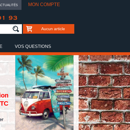
MON COMPTE
ACTUALITÉS
01 93
Aucun article
E
VOS QUESTIONS
ion
TTC