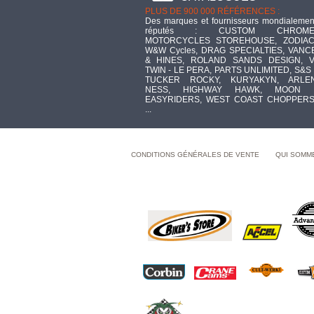
PLUS DE 900 000 RÉFÉRENCES :
Des marques et fournisseurs mondialemen
réputés : CUSTOM CHROME
MOTORCYCLES STOREHOUSE, ZODIAC
W&W Cycles, DRAG SPECIALTIES, VANC
& HINES, ROLAND SANDS DESIGN, V
TWIN - LE PERA, PARTS UNLIMITED, S&S 
TUCKER ROCKY, KURYAKYN, ARLE
NESS, HIGHWAY HAWK, MOON 
EASYRIDERS, WEST COAST CHOPPERS
...
CONDITIONS GÉNÉRALES DE VENTE
QUI SOMM