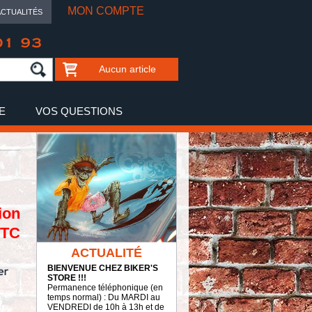
MON COMPTE
ACTUALITÉS
01 93
Aucun article
E
VOS QUESTIONS
ion
TTC
ACTUALITÉ
BIENVENUE CHEZ BIKER'S
STORE !!!
Permanence téléphonique (en
temps normal) : Du MARDI au
VENDREDI de 10h à 13h et de