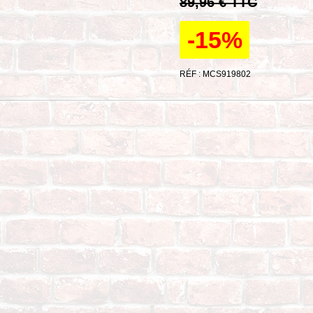
89,96 € TTC
-15%
RÉF : MCS919802