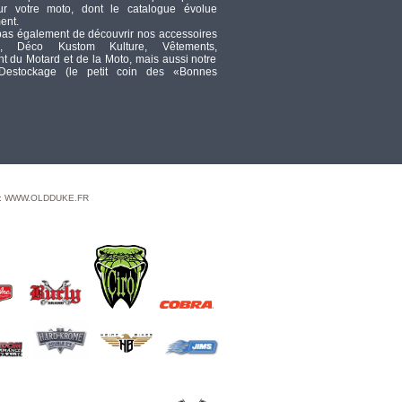
ur votre moto, dont le catalogue évolue
- FILTRE A AIR - K&N -
ent.
MILWAUKEE EIGHT
pas également de découvrir nos accessoires
TOURING 17UP /
, Déco Kustom Kulture, Vêtements,
SOFTAIL 18UP -
 du Motard et de la Moto, mais aussi notre
STREET METAL OVALE POUR
 Destockage (le petit coin des «Bonnes
MILWAUKEE EIGHT - noir avec
ailettes alu surlignées - RK-3956
TTC
284,27
DISCONTINUED
TTC
0
GUIDON APEHANGER
 : WWW.OLDDUKE.FR
HAUTEUR : 20" -
GUIDON DRAG
SPECIALTIES - 1 1/4 BUFFALO -
APEHANGER - 82UP AVEC
EMPREINTES - HAUTEUR :20" -
NOIR
TTC
172,32
PORTE CLEFS -
TRIKTOPZ - SPIKE -
CHROME
TTC
3,25
DASH BASE W/WIRE HARNESS