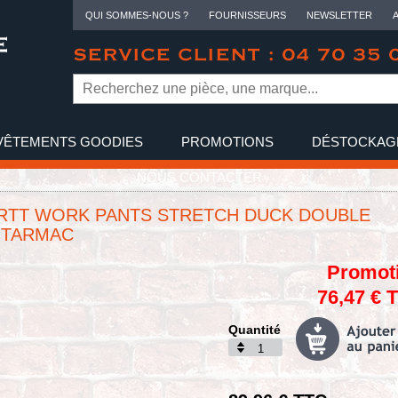
QUI SOMMES-NOUS ?
FOURNISSEURS
NEWSLETTER
SERVICE CLIENT : 04 70 35 
VÊTEMENTS GOODIES
PROMOTIONS
DÉSTOCKAG
NOUS CONTACTER
RTT WORK PANTS STRETCH DUCK DOUBLE
 TARMAC
Promot
76,47 € 
Quantité