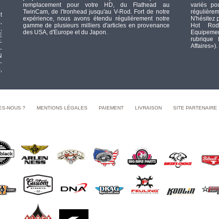
remplacement pour votre HD, du Flathead au
variés po
TwinCam, de l'Ironhead jusqu'au V-Rod. Fort de notre
régulièrem
t
expérience, nous avons étendu régulièrement notre
N'hésitez 
,
gamme de plusieurs milliers d'articles en provenance
Hot Rod
,
des USA, d'Europe et du Japon.
Equipement
E
rubrique
-
Affaires»).
-
N
-
,
ES-NOUS ?
MENTIONS LÉGALES
PAIEMENT
LIVRAISON
SITE PARTENAIRE