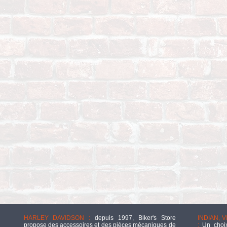
HARLEY DAVIDSON :
depuis 1997, Biker's Store
INDIAN, 
propose des accessoires et des pièces mécaniques de
:
Un choix