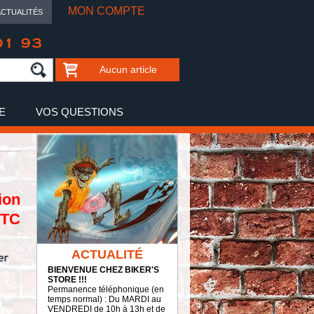
MON COMPTE
ACTUALITÉS
01 93
Aucun article
E
VOS QUESTIONS
ion
TTC
ACTUALITÉ
BIENVENUE CHEZ BIKER'S
STORE !!!
Permanence téléphonique (en
temps normal) : Du MARDI au
VENDREDI de 10h à 13h et de