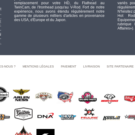
remplacement pour votre HD, du Flathead au
variés po
TwinCam, de l'Ironhead jusqu'au V-Rod. Fort de notre
régulièrem
t
expérience, nous avons étendu régulièrement notre
N'hésitez 
,
gamme de plusieurs milliers d'articles en provenance
Hot Rod
,
des USA, d'Europe et du Japon.
Equipement
E
rubrique
-
Affaires»).
-
N
-
,
ES-NOUS ?
MENTIONS LÉGALES
PAIEMENT
LIVRAISON
SITE PARTENAIRE