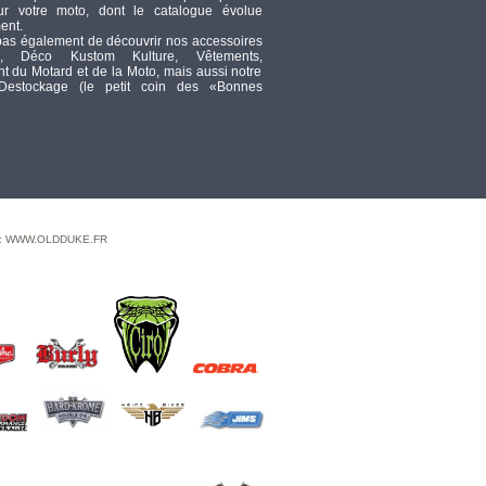
ur votre moto, dont le catalogue évolue
CHROME
ent.
TTC
136,53
pas également de découvrir nos accessoires
, Déco Kustom Kulture, Vêtements,
38 INCH BLACK THROTTLE
 du Motard et de la Moto, mais aussi notre
CABLE
 Destockage (le petit coin des «Bonnes
TTC
64,10
FILTRE A AIR -
ROLAND SANDS RSD
- TOURING 08/16 /
SOFTAIL 16/17 / DYNA FXDLS
16/17 - BLUNT - POWER -
CHROME - 0206-2108-CH
 : WWW.OLDDUKE.FR
TTC
417,04
TEE S13 S/S SCHMTC WHT XL
TTC
21,16
F/O M-2 CF GT650R/S 07-13
TTC
757,10
DISCONTINUED BY NESS
TTC
0
Cyclery K/Belt Wing bl/br XXL
TTC
314,51