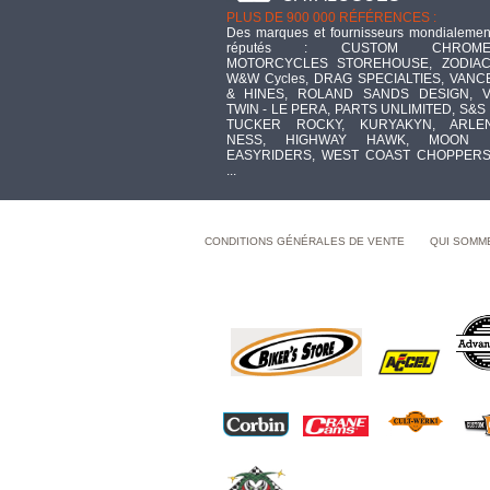
PLUS DE 900 000 RÉFÉRENCES :
Des marques et fournisseurs mondialemen
réputés : CUSTOM CHROME
MOTORCYCLES STOREHOUSE, ZODIAC
W&W Cycles, DRAG SPECIALTIES, VANC
& HINES, ROLAND SANDS DESIGN, V
TWIN - LE PERA, PARTS UNLIMITED, S&S 
TUCKER ROCKY, KURYAKYN, ARLE
NESS, HIGHWAY HAWK, MOON 
EASYRIDERS, WEST COAST CHOPPERS
...
CONDITIONS GÉNÉRALES DE VENTE
QUI SOMM