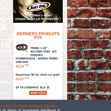
DERNIERS PRODUITS
VUS
PRIMO 1 1/2" -
BIGTWIN 37/84 - KIT
DISQUES
D'EMBRAYAGE - RIVERA PRIMO -
1048-0041
TTC
261,20
Supertrapp SE tip, slash cut (pair)
TTC
214,27
SP TR OVERPANT BLK 30
TTC
365,74
VOIR TOUS
5 3/4 - PHARE
VICTORY, CUSTOMS JAPONAIS, TRIUMPH...
VINTAGE - FIXATIONS
 de pièces et accessoires spécifiques et
LATERALES -