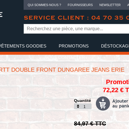
QUI SOMMES-NOUS ?
FOURNISSEURS
NEWSLETTER
SERVICE CLIENT : 04 70 35 
VÊTEMENTS GOODIES
PROMOTIONS
DÉSTOCKAG
NOUS CONTACTER
RTT DOUBLE FRONT DUNGAREE JEANS ERIE
Promot
72,22 € 
Quantité
84,97 € TTC