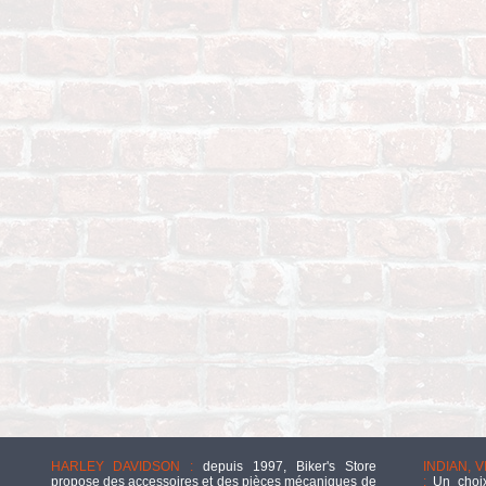
HARLEY DAVIDSON :
depuis 1997, Biker's Store
INDIAN, 
propose des accessoires et des pièces mécaniques de
:
Un choix