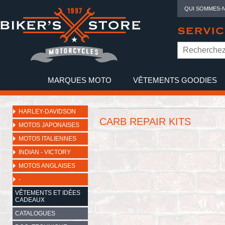
QUI SOMMES-
SERVIC
MARQUES MOTO
VÊTEMENTS GOODIES
NO
HARLEY-DAVIDSON
CARB REPAIR KITS
MOTOS JAPONAISES
MOTOS ITALIENNES
INDIAN - VICTORY
MOTOS ANGLAISES
-
VÊTEMENTS ET IDÉES
CADEAUX
CATALOGUES