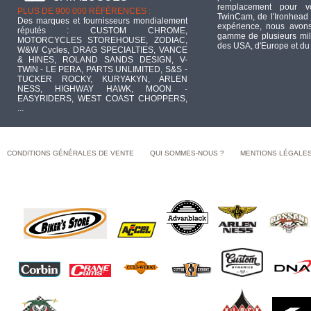
remplacement pour 
PLUS DE 900 000 RÉFÉRENCES :
TwinCam, de l'Ironhead 
Des marques et fournisseurs mondialement
expérience, nous avons
réputés : CUSTOM CHROME,
gamme de plusieurs mill
MOTORCYCLES STOREHOUSE, ZODIAC,
des USA, d'Europe et du
W&W Cycles, DRAG SPECIALTIES, VANCE
& HINES, ROLAND SANDS DESIGN, V-
TWIN - LE PERA, PARTS UNLIMITED, S&S -
TUCKER ROCKY, KURYAKYN, ARLEN
NESS, HIGHWAY HAWK, MOON -
EASYRIDERS, WEST COAST CHOPPERS,
...
CONDITIONS GÉNÉRALES DE VENTE
QUI SOMMES-NOUS ?
MENTIONS LÉGALE