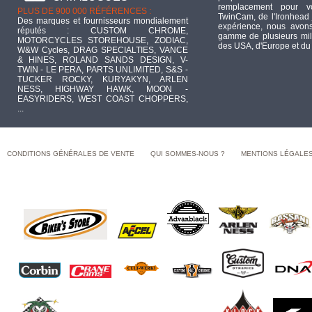
remplacement pour 
PLUS DE 900 000 RÉFÉRENCES :
TwinCam, de l'Ironhead 
Des marques et fournisseurs mondialement
expérience, nous avons
réputés : CUSTOM CHROME,
gamme de plusieurs mill
MOTORCYCLES STOREHOUSE, ZODIAC,
des USA, d'Europe et du
W&W Cycles, DRAG SPECIALTIES, VANCE
& HINES, ROLAND SANDS DESIGN, V-
TWIN - LE PERA, PARTS UNLIMITED, S&S -
TUCKER ROCKY, KURYAKYN, ARLEN
NESS, HIGHWAY HAWK, MOON -
EASYRIDERS, WEST COAST CHOPPERS,
...
CONDITIONS GÉNÉRALES DE VENTE
QUI SOMMES-NOUS ?
MENTIONS LÉGALE