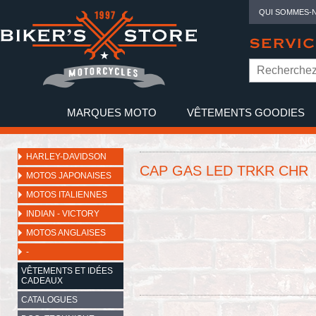
QUI SOMMES-
SERVIC
MARQUES MOTO
VÊTEMENTS GOODIES
NO
HARLEY-DAVIDSON
CAP GAS LED TRKR CHR
MOTOS JAPONAISES
MOTOS ITALIENNES
INDIAN - VICTORY
MOTOS ANGLAISES
-
VÊTEMENTS ET IDÉES
CADEAUX
CATALOGUES