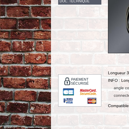
DOC. TECHNIQUE
Longueur 32
PAIEMENT
INFO : Lon
SÉCURISÉ
angle co
connecte
Compatible 