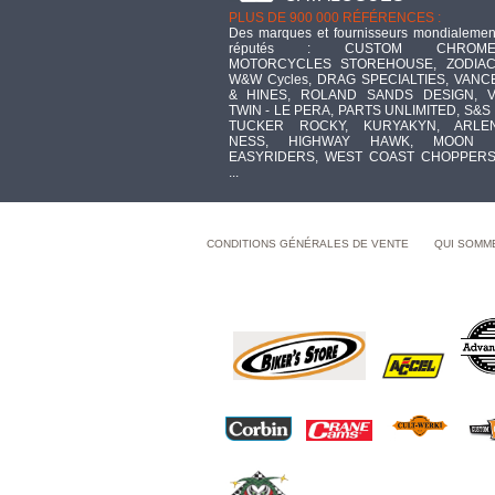
PLUS DE 900 000 RÉFÉRENCES :
Des marques et fournisseurs mondialemen
réputés : CUSTOM CHROME
MOTORCYCLES STOREHOUSE, ZODIAC
W&W Cycles, DRAG SPECIALTIES, VANC
& HINES, ROLAND SANDS DESIGN, V
TWIN - LE PERA, PARTS UNLIMITED, S&S 
TUCKER ROCKY, KURYAKYN, ARLE
NESS, HIGHWAY HAWK, MOON 
EASYRIDERS, WEST COAST CHOPPERS
...
CONDITIONS GÉNÉRALES DE VENTE
QUI SOMM