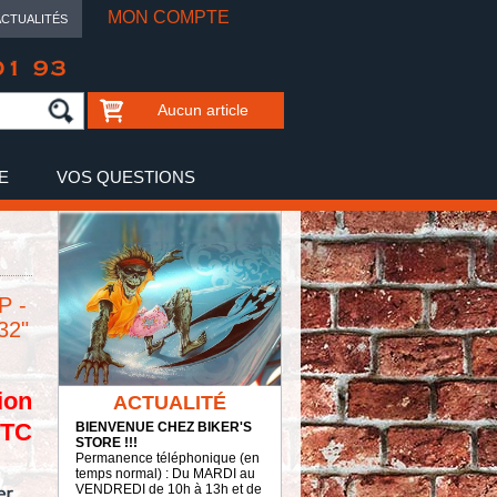
MON COMPTE
ACTUALITÉS
01 93
Aucun article
E
VOS QUESTIONS
P -
32"
ion
ACTUALITÉ
TTC
BIENVENUE CHEZ BIKER'S
STORE !!!
Permanence téléphonique (en
temps normal) : Du MARDI au
VENDREDI de 10h à 13h et de