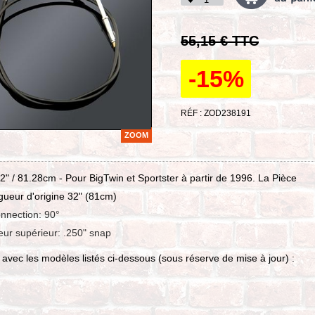
55,15 € TTC
-15%
RÉF : ZOD238191
ZOOM
" / 81.28cm - Pour BigTwin et Sportster à partir de 1996. La Pièce
gueur d'origine 32" (81cm)
nnection: 90°
ur supérieur: .250" snap
avec les modèles listés ci-dessous (sous réserve de mise à jour) :