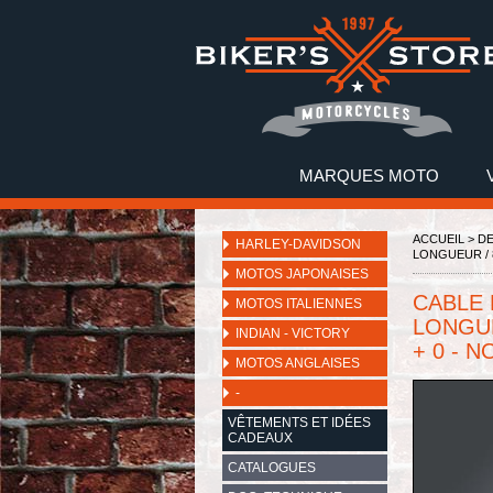
MARQUES MOTO
ACCUEIL
>
DE
HARLEY-DAVIDSON
LONGUEUR / 81
MOTOS JAPONAISES
CABLE 
MOTOS ITALIENNES
LONGUE
INDIAN - VICTORY
+ 0 - N
MOTOS ANGLAISES
-
VÊTEMENTS ET IDÉES
CADEAUX
CATALOGUES