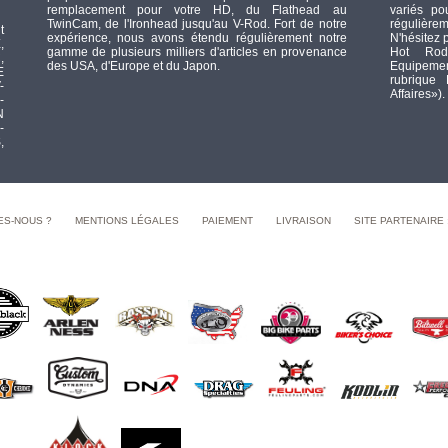
remplacement pour votre HD, du Flathead au
variés po
TwinCam, de l'Ironhead jusqu'au V-Rod. Fort de notre
régulièrem
t
expérience, nous avons étendu régulièrement notre
N'hésitez 
,
gamme de plusieurs milliers d'articles en provenance
Hot Rod
,
des USA, d'Europe et du Japon.
Equipement
E
rubrique
-
Affaires»).
-
N
-
,
ES-NOUS ?
MENTIONS LÉGALES
PAIEMENT
LIVRAISON
SITE PARTENAIRE