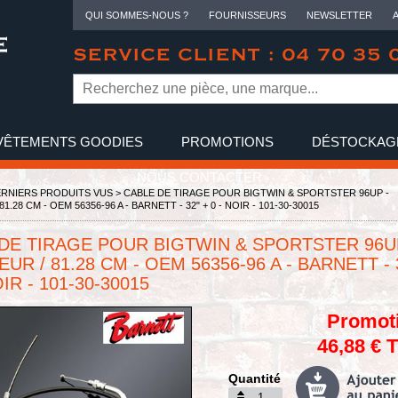
QUI SOMMES-NOUS ?
FOURNISSEURS
NEWSLETTER
SERVICE CLIENT : 04 70 35 
VÊTEMENTS GOODIES
PROMOTIONS
DÉSTOCKAG
NOUS CONTACTER
RNIERS PRODUITS VUS
> CABLE DE TIRAGE POUR BIGTWIN & SPORTSTER 96UP -
.28 CM - OEM 56356-96 A - BARNETT - 32" + 0 - NOIR - 101-30-30015
DE TIRAGE POUR BIGTWIN & SPORTSTER 96U
UR / 81.28 CM - OEM 56356-96 A - BARNETT - 
OIR - 101-30-30015
Promot
46,88 € 
Quantité