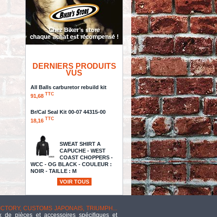
DERNIERS PRODUITS
VUS
All Balls carburetor rebuild kit
TTC
91,68
Br/Cal Seal Kit 00-07 44315-00
TTC
18,16
SWEAT SHIRT A
CAPUCHE - WEST
COAST CHOPPERS -
WCC - OG BLACK - COULEUR :
NOIR - TAILLE : M
TTC
71,81
VOIR TOUS
- CASQUE INTEGRAL
VICTORY, CUSTOMS JAPONAIS, TRIUMPH...
- BELL - Bullitt Retro
 de pièces et accessoires spécifiques et
Full Face Helmet -