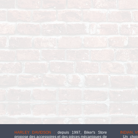
HARLEY DAVIDSON :
depuis 1997, Biker's Store
INDIAN, 
propose des accessoires et des pièces mécaniques de
:
Un choix