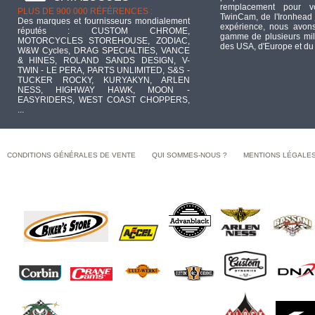
remplacement pour 
PLUS DE 900 000 RÉFÉRENCES :
TwinCam, de l'Ironhead 
Des marques et fournisseurs mondialement
expérience, nous avons
réputés : CUSTOM CHROME,
gamme de plusieurs mill
MOTORCYCLES STOREHOUSE, ZODIAC,
des USA, d'Europe et du
W&W Cycles, DRAG SPECIALTIES, VANCE
& HINES, ROLAND SANDS DESIGN, V-
TWIN - LE PERA, PARTS UNLIMITED, S&S -
TUCKER ROCKY, KURYAKYN, ARLEN
NESS, HIGHWAY HAWK, MOON -
EASYRIDERS, WEST COAST CHOPPERS,
...
CONDITIONS GÉNÉRALES DE VENTE
QUI SOMMES-NOUS ?
MENTIONS LÉGALE