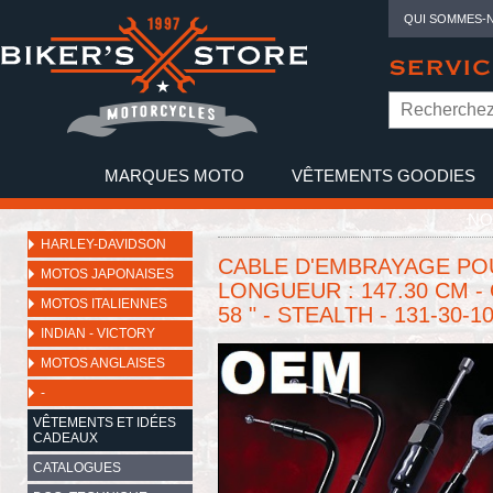
QUI SOMMES-
SERVIC
MARQUES MOTO
VÊTEMENTS GOODIES
NO
HARLEY-DAVIDSON
CABLE D'EMBRAYAGE POU
MOTOS JAPONAISES
LONGUEUR : 147.30 CM - 
MOTOS ITALIENNES
58 " - STEALTH - 131-30-1
INDIAN - VICTORY
MOTOS ANGLAISES
-
VÊTEMENTS ET IDÉES
CADEAUX
CATALOGUES