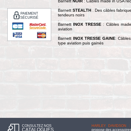
Barnett
NOIR
: Câbles made in USA reco
.
Barnett
STEALTH
: Des câbles fabriqu
PAIEMENT
tendeurs noirs
SÉCURISÉ
.
Barnett
INOX TRESSE
: Câbles made
aviation
.
Barnett
INOX TRESSE GAINE
: Câble
type aviation puis gainés
CONSULTEZ NOS
HARLEY DAVIDSON :
CATALOGUES
propose des accessoires