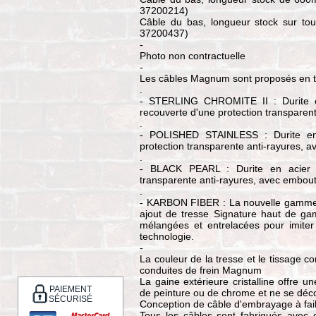
37200214)
Câble du bas, longueur stock sur to
37200437)
-
Photo non contractuelle
-
Les câbles Magnum sont proposés en troi
.
- STERLING CHROMITE II : Durite en
recouverte d'une protection transpare
.
- POLISHED STAINLESS : Durite en a
protection transparente anti-rayures,
.
- BLACK PEARL : Durite en acier tre
transparente anti-rayures, avec embout
.
- KARBON FIBER : La nouvelle gamm
ajout de tresse Signature haut de ga
mélangées et entrelacées pour imiter
technologie.
-
La couleur de la tresse et le tissage 
conduites de frein Magnum
La gaine extérieure cristalline offre un
PAIEMENT
de peinture ou de chrome et ne se déc
SÉCURISÉ
Conception de câble d'embrayage à faib
Tous les câbles sont fabriqués avec de