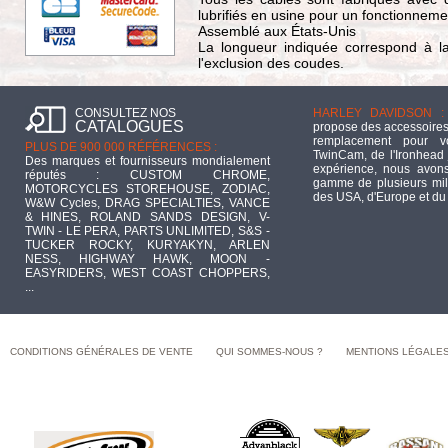
lubrifiés en usine pour un fonctionnemen
Assemblé aux États-Unis
La longueur indiquée correspond à la
l'exclusion des coudes.
CONSULTEZ NOS
HARLEY DAVIDSON :
CATALOGUES
propose des accessoires
remplacement pour 
PLUS DE 900 000 RÉFÉRENCES :
TwinCam, de l'Ironhead 
Des marques et fournisseurs mondialement
expérience, nous avons
réputés : CUSTOM CHROME,
gamme de plusieurs mill
MOTORCYCLES STOREHOUSE, ZODIAC,
des USA, d'Europe et du
W&W Cycles, DRAG SPECIALTIES, VANCE
& HINES, ROLAND SANDS DESIGN, V-
TWIN - LE PERA, PARTS UNLIMITED, S&S -
TUCKER ROCKY, KURYAKYN, ARLEN
NESS, HIGHWAY HAWK, MOON -
EASYRIDERS, WEST COAST CHOPPERS,
...
CONDITIONS GÉNÉRALES DE VENTE
QUI SOMMES-NOUS ?
MENTIONS LÉGALE