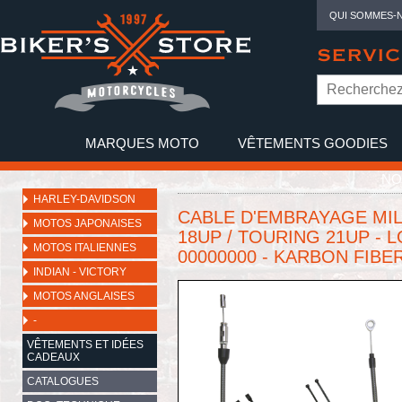
QUI SOMMES-
SERVIC
MARQUES MOTO
VÊTEMENTS GOODIES
NO
HARLEY-DAVIDSON
CABLE D'EMBRAYAGE MIL
MOTOS JAPONAISES
18UP / TOURING 21UP - 
MOTOS ITALIENNES
00000000 - KARBON FIBE
INDIAN - VICTORY
MOTOS ANGLAISES
-
VÊTEMENTS ET IDÉES
CADEAUX
CATALOGUES