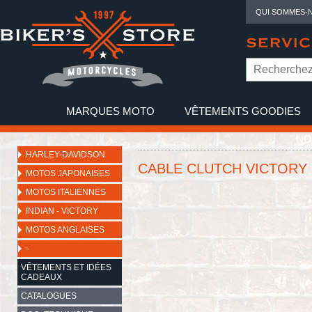
QUI SOMMES-
SERVIC
MARQUES MOTO
VÊTEMENTS GOODIES
NO
HARLEY-DAVIDSON
CABLE CLUTCH VICTORY
MOTOS JAPONAISES
MOTOS ITALIENNES
INDIAN - VICTORY
MOTOS ANGLAISES
-
VÊTEMENTS ET IDÉES
CADEAUX
CATALOGUES