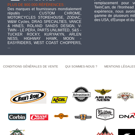
remplacement pour 
PLUS DE 900 000 RÉFÉRENCES :
TwinCam, de l'Ironhead 
Des marques et fournisseurs mondialement
expérience, nous avons
réputés : CUSTOM CHROME,
gamme de plusieurs mill
MOTORCYCLES STOREHOUSE, ZODIAC,
des USA, d'Europe et du
W&W Cycles, DRAG SPECIALTIES, VANCE
& HINES, ROLAND SANDS DESIGN, V-
TWIN - LE PERA, PARTS UNLIMITED, S&S -
TUCKER ROCKY, KURYAKYN, ARLEN
NESS, HIGHWAY HAWK, MOON -
EASYRIDERS, WEST COAST CHOPPERS,
...
CONDITIONS GÉNÉRALES DE VENTE
QUI SOMMES-NOUS ?
MENTIONS LÉGALE