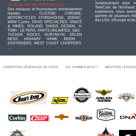
remplacement pour 
PLUS DE 900 000 RÉFÉRENCES :
TwinCam, de l'Ironhead 
Des marques et fournisseurs mondialement
expérience, nous avons
réputés : CUSTOM CHROME,
gamme de plusieurs mill
MOTORCYCLES STOREHOUSE, ZODIAC,
des USA, d'Europe et du
W&W Cycles, DRAG SPECIALTIES, VANCE
& HINES, ROLAND SANDS DESIGN, V-
TWIN - LE PERA, PARTS UNLIMITED, S&S -
TUCKER ROCKY, KURYAKYN, ARLEN
NESS, HIGHWAY HAWK, MOON -
EASYRIDERS, WEST COAST CHOPPERS,
...
CONDITIONS GÉNÉRALES DE VENTE
QUI SOMMES-NOUS ?
MENTIONS LÉGALE