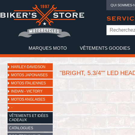
QUI SOMMES-
SERVIC
MARQUES MOTO
VÊTEMENTS GOODIES
NO
HARLEY-DAVIDSON
"BRIGHT, 5.3/4"" LED HE
MOTOS JAPONAISES
MOTOS ITALIENNES
INDIAN - VICTORY
MOTOS ANGLAISES
-
VÊTEMENTS ET IDÉES
CADEAUX
CATALOGUES