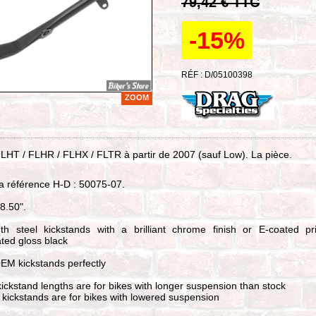
79,42 € TTC
-15%
RÉF : D/05100398
ZOOM
FLHT / FLHR / FLHX / FLTR à partir de 2007 (sauf Low). La pièce.
a référence H-D : 50075-07.
8.50".
gth steel kickstands with a brilliant chrome finish or E-coated pr
ted gloss black
EM kickstands perfectly
ickstand lengths are for bikes with longer suspension than stock
 kickstands are for bikes with lowered suspension