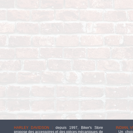
HARLEY DAVIDSON :
depuis 1997, Biker's Store
INDIAN, 
propose des accessoires et des pièces mécaniques de
:
Un choix