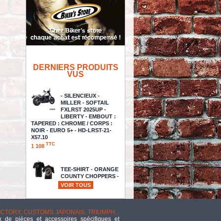
DERNIERS PRODUITS
VUS
- SILENCIEUX -
MILLER - SOFTAIL
FXLRST 2025UP -
LIBERTY - EMBOUT :
TAPERED : CHROME / CORPS :
NOIR - EURO 5+ - HD-LRST-21-
X57.10
TTC
1 108
TEE-SHIRT - ORANGE
COUNTY CHOPPERS -
OCC - AMERICAN
VOIR TOUS
CUSTOM - COULEUR : NOIR -
TAILLE 3 / M - NEUF - NI REPRIS -
NI ÉCHANGÉ -
TTC
VICTORY, CUSTOMS JAPONAIS, TRIUMPH...
10
 de pièces et accessoires spécifiques et