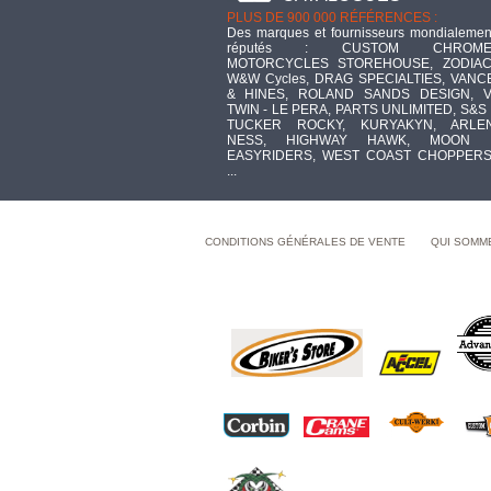
PLUS DE 900 000 RÉFÉRENCES :
Des marques et fournisseurs mondialemen
réputés : CUSTOM CHROME
MOTORCYCLES STOREHOUSE, ZODIAC
W&W Cycles, DRAG SPECIALTIES, VANC
& HINES, ROLAND SANDS DESIGN, V
TWIN - LE PERA, PARTS UNLIMITED, S&S 
TUCKER ROCKY, KURYAKYN, ARLE
NESS, HIGHWAY HAWK, MOON 
EASYRIDERS, WEST COAST CHOPPERS
...
CONDITIONS GÉNÉRALES DE VENTE
QUI SOMM