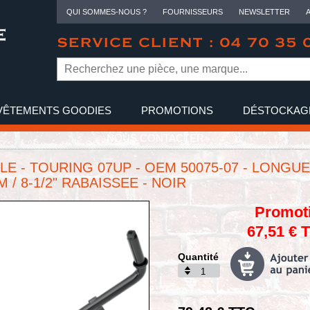
QUI SOMMES-NOUS ?
FOURNISSEURS
NEWSLETTER
SERVICE CLIENT : 04 70 35 
VÊTEMENTS GOODIES
PROMOTIONS
DÉSTOCKAG
NOUS CONTACTER
LE - TOURING 07UP - OEM 50075-07 - LONGU
M / 8-1/2" RABAISSEE - NOIR
Promot
67,51 € 
Quantité