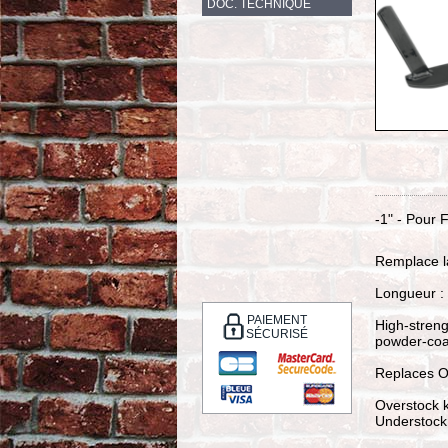
DOC. TECHNIQUE
-1" - Pour 
Remplace l
Longueur : 
PAIEMENT
High-stren
SÉCURISÉ
powder-coa
Replaces O
Overstock k
Understock