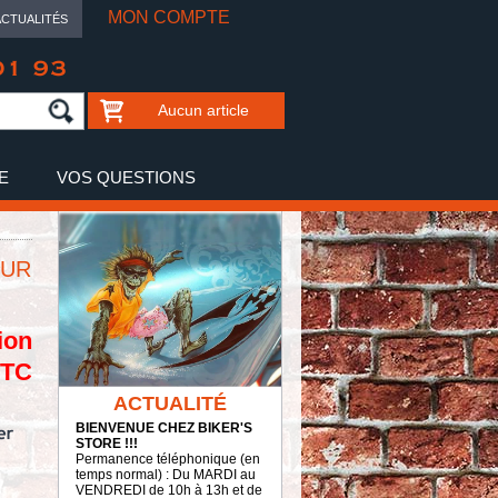
MON COMPTE
ACTUALITÉS
01 93
Aucun article
E
VOS QUESTIONS
EUR
ion
TTC
ACTUALITÉ
BIENVENUE CHEZ BIKER'S
STORE !!!
Permanence téléphonique (en
temps normal) : Du MARDI au
VENDREDI de 10h à 13h et de