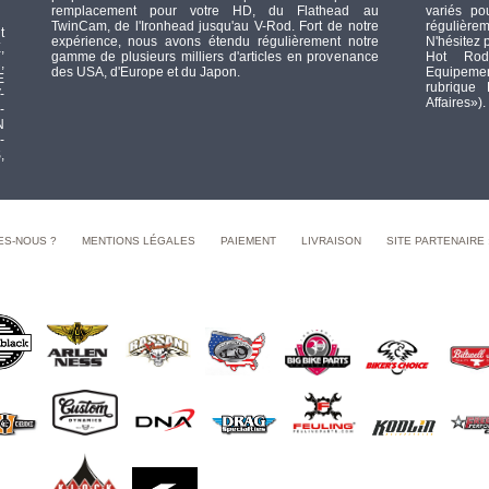
remplacement pour votre HD, du Flathead au
variés po
TwinCam, de l'Ironhead jusqu'au V-Rod. Fort de notre
régulièrem
t
expérience, nous avons étendu régulièrement notre
N'hésitez 
,
gamme de plusieurs milliers d'articles en provenance
Hot Rod
,
des USA, d'Europe et du Japon.
Equipement
E
rubrique
-
Affaires»).
-
N
-
,
ES-NOUS ?
MENTIONS LÉGALES
PAIEMENT
LIVRAISON
SITE PARTENAIRE