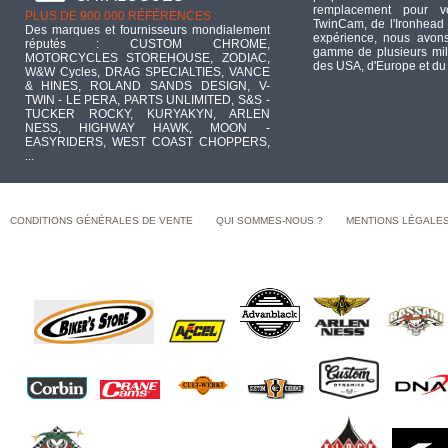
remplacement pour 
PLUS DE 900 000 RÉFÉRENCES :
TwinCam, de l'Ironhead 
Des marques et fournisseurs mondialement
expérience, nous avons
réputés : CUSTOM CHROME,
gamme de plusieurs mill
MOTORCYCLES STOREHOUSE, ZODIAC,
des USA, d'Europe et du
W&W Cycles, DRAG SPECIALTIES, VANCE
& HINES, ROLAND SANDS DESIGN, V-
TWIN - LE PERA, PARTS UNLIMITED, S&S -
TUCKER ROCKY, KURYAKYN, ARLEN
NESS, HIGHWAY HAWK, MOON -
EASYRIDERS, WEST COAST CHOPPERS,
...
CONDITIONS GÉNÉRALES DE VENTE
QUI SOMMES-NOUS ?
MENTIONS LÉGALE