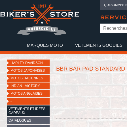
QUI SOMMES-
SERVIC
MARQUES MOTO
VÊTEMENTS GOODIES
NO
HARLEY-DAVIDSON
BBR BAR PAD STANDARD
MOTOS JAPONAISES
MOTOS ITALIENNES
INDIAN - VICTORY
MOTOS ANGLAISES
-
VÊTEMENTS ET IDÉES
CADEAUX
CATALOGUES