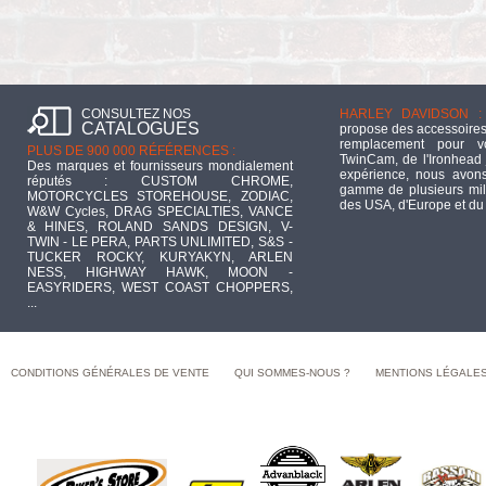
CONSULTEZ NOS
HARLEY DAVIDSON :
CATALOGUES
propose des accessoires
remplacement pour 
PLUS DE 900 000 RÉFÉRENCES :
TwinCam, de l'Ironhead 
Des marques et fournisseurs mondialement
expérience, nous avons
réputés : CUSTOM CHROME,
gamme de plusieurs mill
MOTORCYCLES STOREHOUSE, ZODIAC,
des USA, d'Europe et du
W&W Cycles, DRAG SPECIALTIES, VANCE
& HINES, ROLAND SANDS DESIGN, V-
TWIN - LE PERA, PARTS UNLIMITED, S&S -
TUCKER ROCKY, KURYAKYN, ARLEN
NESS, HIGHWAY HAWK, MOON -
EASYRIDERS, WEST COAST CHOPPERS,
...
CONDITIONS GÉNÉRALES DE VENTE
QUI SOMMES-NOUS ?
MENTIONS LÉGALE