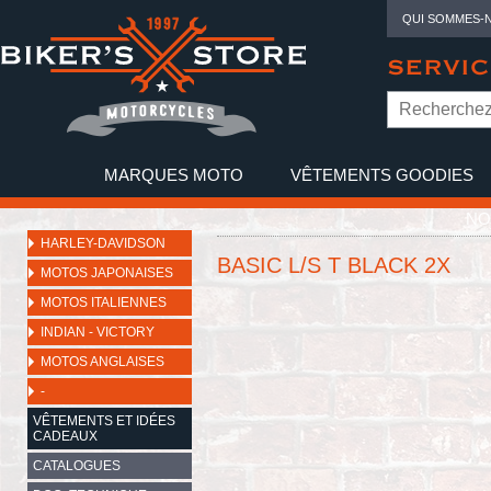
QUI SOMMES-
SERVIC
MARQUES MOTO
VÊTEMENTS GOODIES
NO
HARLEY-DAVIDSON
BASIC L/S T BLACK 2X
MOTOS JAPONAISES
MOTOS ITALIENNES
INDIAN - VICTORY
MOTOS ANGLAISES
-
VÊTEMENTS ET IDÉES
CADEAUX
CATALOGUES