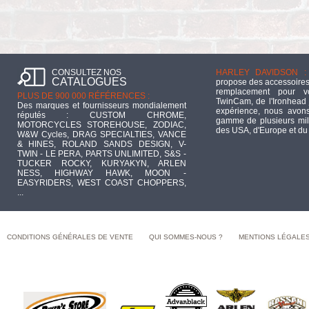
CONSULTEZ NOS
HARLEY DAVIDSON :
CATALOGUES
propose des accessoires
remplacement pour 
PLUS DE 900 000 RÉFÉRENCES :
TwinCam, de l'Ironhead 
Des marques et fournisseurs mondialement
expérience, nous avons
réputés : CUSTOM CHROME,
gamme de plusieurs mill
MOTORCYCLES STOREHOUSE, ZODIAC,
des USA, d'Europe et du
W&W Cycles, DRAG SPECIALTIES, VANCE
& HINES, ROLAND SANDS DESIGN, V-
TWIN - LE PERA, PARTS UNLIMITED, S&S -
TUCKER ROCKY, KURYAKYN, ARLEN
NESS, HIGHWAY HAWK, MOON -
EASYRIDERS, WEST COAST CHOPPERS,
...
CONDITIONS GÉNÉRALES DE VENTE
QUI SOMMES-NOUS ?
MENTIONS LÉGALE