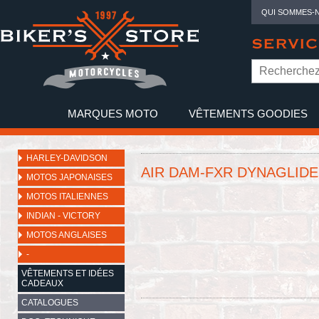
QUI SOMMES-
SERVIC
MARQUES MOTO
VÊTEMENTS GOODIES
NO
HARLEY-DAVIDSON
AIR DAM-FXR DYNAGLIDE
MOTOS JAPONAISES
MOTOS ITALIENNES
INDIAN - VICTORY
MOTOS ANGLAISES
-
VÊTEMENTS ET IDÉES
CADEAUX
CATALOGUES