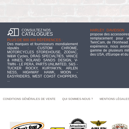
CONSULTEZ NOS
HARLEY DAVIDSON :
CATALOGUES
propose des accessoires
remplacement pour 
PLUS DE 900 000 RÉFÉRENCES :
TwinCam, de l'Ironhead 
Des marques et fournisseurs mondialement
expérience, nous avons
réputés : CUSTOM CHROME,
gamme de plusieurs mill
MOTORCYCLES STOREHOUSE, ZODIAC,
des USA, d'Europe et du
W&W Cycles, DRAG SPECIALTIES, VANCE
& HINES, ROLAND SANDS DESIGN, V-
TWIN - LE PERA, PARTS UNLIMITED, S&S -
TUCKER ROCKY, KURYAKYN, ARLEN
NESS, HIGHWAY HAWK, MOON -
EASYRIDERS, WEST COAST CHOPPERS,
...
CONDITIONS GÉNÉRALES DE VENTE
QUI SOMMES-NOUS ?
MENTIONS LÉGALE