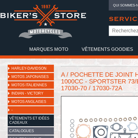
QUI SOMMES-
SERVIC
MARQUES MOTO
VÊTEMENTS GOODIES
NO
HARLEY-DAVIDSON
A / POCHETTE DE JOINT
MOTOS JAPONAISES
1000CC - SPORTSTER 73/E
MOTOS ITALIENNES
17030-70 / 17030-72A
INDIAN - VICTORY
MOTOS ANGLAISES
-
VÊTEMENTS ET IDÉES
CADEAUX
CATALOGUES