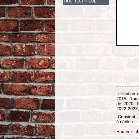
DOC. TECHNIQUE
Utilisatio
2015, Road
de 2020, 
2022-2023,
-Convient a
à câbles.
.
Hauteur : 
.