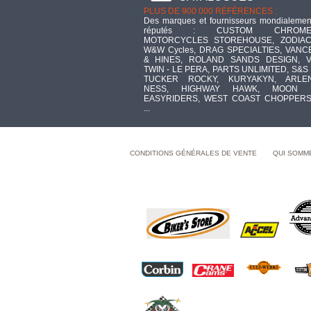
PLUS DE 900 000 RÉFÉRENCES :
Des marques et fournisseurs mondialemen
réputés : CUSTOM CHROME
MOTORCYCLES STOREHOUSE, ZODIAC
W&W Cycles, DRAG SPECIALTIES, VANC
& HINES, ROLAND SANDS DESIGN, V
TWIN - LE PERA, PARTS UNLIMITED, S&S 
TUCKER ROCKY, KURYAKYN, ARLE
NESS, HIGHWAY HAWK, MOON 
EASYRIDERS, WEST COAST CHOPPERS
...
CONDITIONS GÉNÉRALES DE VENTE
QUI SOMM