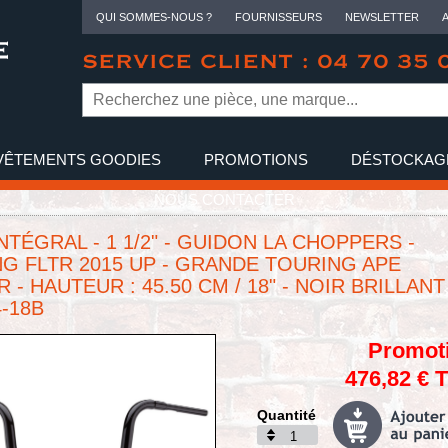
QUI SOMMES-NOUS ?
FOURNISSEURS
NEWSLETTER
SERVICE CLIENT : 04 70 35 
VÊTEMENTS GOODIES
PROMOTIONS
DÉSTOCKAG
NOUS CONTACTER
NTÉGRAL - 1 1/2" - GUIDON LA CHOPPERS -
G FLTR 2015 UP - GRANDE TOURING APE
- HAUTEUR : 45.50 CM / 18" - NOIR BRILLANT 
4-18B
Promot
476,82 € 
Quantité