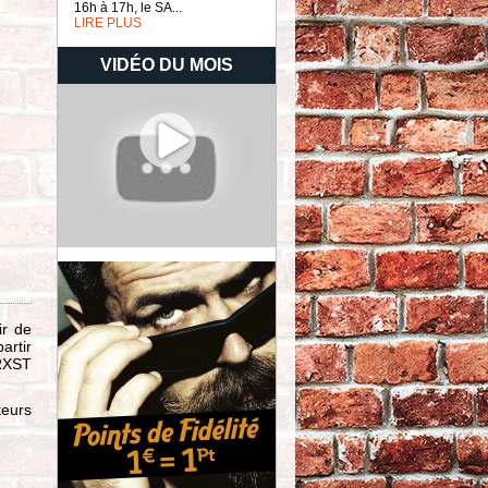
16h à 17h, le SA...
LIRE PLUS
VIDÉO DU MOIS
ir de
artir
RXST
teurs