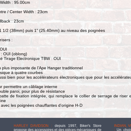
 Width : 95.00cm
tre / Center Width : 23cm
llback : 23cm
 1 1/2 (38mm) puis 1" (25.40mm) au niveau des poignées
risers :
 OUI
 : OUI (oblong)
té Tirage Electronique TBW : OUI
 plus imposante de l’Ape Hanger traditionnel
sique à quatre courbes
ssi bien pour les accélérateurs électroniques que pour les accélérate
r permettre un câblage interne
uble paroi, pour plus de résistance
atte de fixation intégrée, qui remplace le collier de serrage de riser e
gine
avec les poignées chauffantes d’origine H-D
HARLEY DAVIDSON :
depuis 1997, Biker's Store
INDIAN, 
propose des accessoires et des pièces mécaniques de
:
Un choix