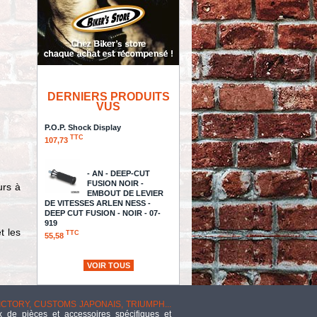
DERNIERS PRODUITS
VUS
P.O.P. Shock Display
TTC
107,73
- AN - DEEP-CUT
FUSION NOIR -
urs à
EMBOUT DE LEVIER
DE VITESSES ARLEN NESS -
DEEP CUT FUSION - NOIR - 07-
919
t les
TTC
55,58
HARDWARE SMOOTH ALLEN
VOIR TOUS
HEAD BOLTS
TTC
50,23
VICTORY, CUSTOMS JAPONAIS, TRIUMPH...
"S&S - INTERMEDIATE JET FOR
 de pièces et accessoires spécifiques et
ALL CARBS, .0295"", 3 PACK"