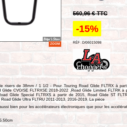
560,96 € TTC
-15%
RÉF : D/06015098
ZOOM
n de risers de 38mm / 1 1/2 - Pour Touring Road Glide FLTRX à part
 Glide CVO/SE FLTRXSE 2018-2022 ,Road Glide Limited FLTRK à p
Road Glide Special FLTRXS à partir de 2015, Road Glide ST FLT
 Road Glide Ultra FLTRU 2011-2013, 2016-2019. La pièce
ussi bien pour les accélérateurs électroniques que pour les accéléra
45.50cm