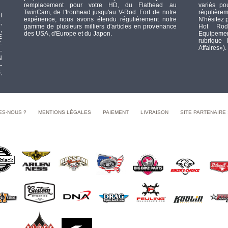
remplacement pour votre HD, du Flathead au
variés po
TwinCam, de l'Ironhead jusqu'au V-Rod. Fort de notre
régulièrem
t
expérience, nous avons étendu régulièrement notre
N'hésitez 
,
gamme de plusieurs milliers d'articles en provenance
Hot Rod
,
des USA, d'Europe et du Japon.
Equipement
E
rubrique
-
Affaires»).
-
N
-
,
ES-NOUS ?
MENTIONS LÉGALES
PAIEMENT
LIVRAISON
SITE PARTENAIRE