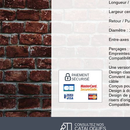
Longueur /
.
Largeur cen
.
Retour / Pu
.
Diamêtre :
Entre-axes 
Perçages :
Empreintes
Compatibili
-
Une version
Design clas
PAIEMENT
Convient au
SÉCURISÉ
câble
Conçus pou
Design à do
Design de p
risers d’ori
Compatible 
CONSULTEZ NOS
CATALOGUES