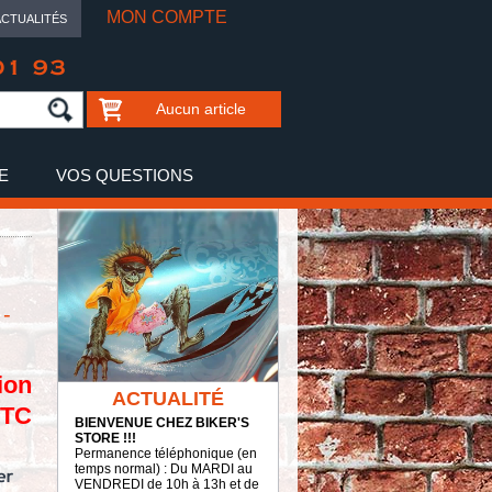
MON COMPTE
ACTUALITÉS
01 93
Aucun article
E
VOS QUESTIONS
-
ion
ACTUALITÉ
TTC
BIENVENUE CHEZ BIKER'S
STORE !!!
Permanence téléphonique (en
temps normal) : Du MARDI au
VENDREDI de 10h à 13h et de