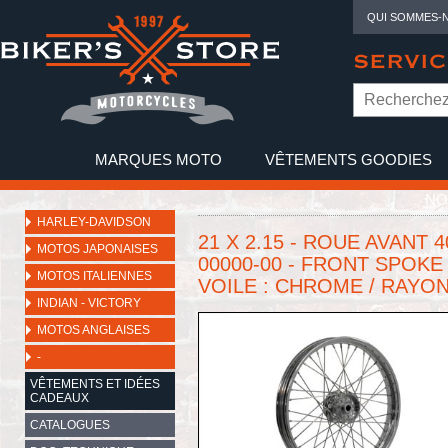
QUI SOMMES-
SERVIC
MARQUES MOTO
VÊTEMENTS GOODIES
NO
HARLEY-DAVIDSON
21 X 2.15 - ROUE AVANT 4
MOTOS JAPONAISES
00000-00 - FRONT SPOKE
MOTOS ITALIENNES
VOILE : CHROME / RAYO
INDIAN - VICTORY
MOTOS ANGLAISES
-
VÊTEMENTS ET IDÉES
CADEAUX
CATALOGUES