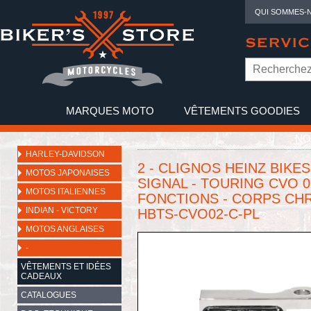
QUI SOMMES-
SERVIC
MARQUES MOTO
VÊTEMENTS GOODIES
NO
HARLEY-DAVIDSON
2 - CLIGNOS HEINZ BIKE
MOTOS JAPONAISES
SIGNAL - TOURING CVO 0
MOTOS ITALIENNES
FONCTIONS - CORPS CH
INDIAN - VICTORY
HBTS-CVO02-C-PL
MOTOS ANGLAISES
-
VÊTEMENTS ET IDÉES
CADEAUX
CATALOGUES