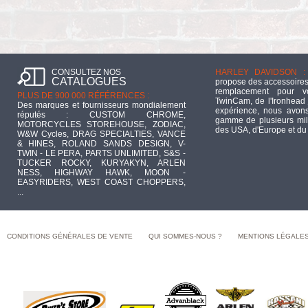
CONSULTEZ NOS
HARLEY DAVIDSON :
CATALOGUES
propose des accessoires
remplacement pour 
PLUS DE 900 000 RÉFÉRENCES :
TwinCam, de l'Ironhead 
Des marques et fournisseurs mondialement
expérience, nous avons
réputés : CUSTOM CHROME,
gamme de plusieurs mill
MOTORCYCLES STOREHOUSE, ZODIAC,
des USA, d'Europe et du
W&W Cycles, DRAG SPECIALTIES, VANCE
& HINES, ROLAND SANDS DESIGN, V-
TWIN - LE PERA, PARTS UNLIMITED, S&S -
TUCKER ROCKY, KURYAKYN, ARLEN
NESS, HIGHWAY HAWK, MOON -
EASYRIDERS, WEST COAST CHOPPERS,
...
CONDITIONS GÉNÉRALES DE VENTE
QUI SOMMES-NOUS ?
MENTIONS LÉGALE