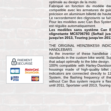
optimale au design de la moto
Fabriqué en fonction du modèle dan
compatible avec les armatures de gui
précision en aluminium billetté de haut
Le raccordement des clignotants se fai
Pour les modèles avec Can Bus System,
est régulée automatiquement.
Les modèles sans système Can B
clignotante MCS706793 (Softail jus
jusqu'en 2013, Touring jusqu'en 201
-
THE ORIGINAL HEINZBIKES® INDI
HANDLEBARS
As the inventor of these handlebar 
standards in the custom bike world. Su
PAIEMENT
that adapt optimally to the bike design.
SÉCURISÉ
100% compatible with Harley-Davidso
housings made of high-quality bille
indicators are connected directly to 
System, the flashing frequency of the
without Can Bus system require a flas
until 2011, Sportster until 2013, Touring