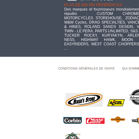
PLUS DE 900 000 RÉFÉRENCES :
Des marques et fournisseurs mondialemen
réputés : CUSTOM CHROME
MOTORCYCLES STOREHOUSE, ZODIAC
W&W Cycles, DRAG SPECIALTIES, VANC
& HINES, ROLAND SANDS DESIGN, V
TWIN - LE PERA, PARTS UNLIMITED, S&S 
TUCKER ROCKY, KURYAKYN, ARLE
NESS, HIGHWAY HAWK, MOON 
EASYRIDERS, WEST COAST CHOPPERS
...
CONDITIONS GÉNÉRALES DE VENTE
QUI SOMM