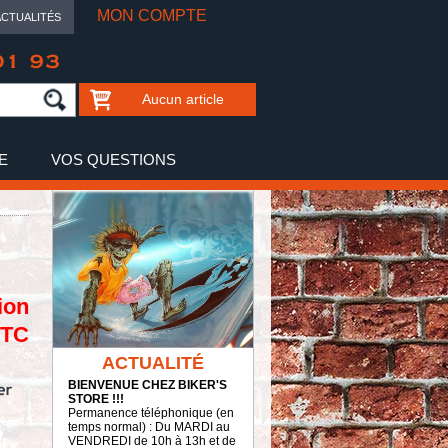
MON COMPTE
ACTUALITÉS
01 93
Aucun article
E
VOS QUESTIONS
ion
TTC
ACTUALITÉ
BIENVENUE CHEZ BIKER'S
STORE !!!
Permanence téléphonique (en
temps normal) : Du MARDI au
VENDREDI de 10h à 13h et de