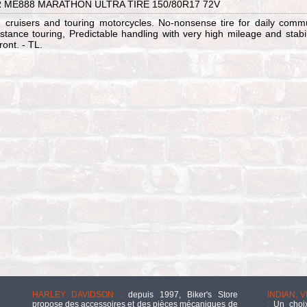
 ME888 MARATHON ULTRA TIRE 150/80R17 72V
 cruisers and touring motorcycles. No-nonsense tire for daily comm
stance touring, Predictable handling with very high mileage and stabili
ront. - TL.
HARLEY DAVIDSON :
depuis 1997, Biker's Store
INDIAN, 
propose des accessoires et des pièces mécaniques de
:
Un choix