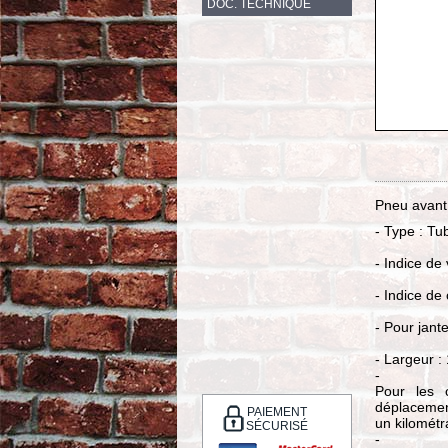
DOC. TECHNIQUE
Pneu avant
- Type : Tu
- Indice de
- Indice de
- Pour jant
- Largeur 
-
Pour les 
déplacement
PAIEMENT
un kilométra
SÉCURISÉ
-