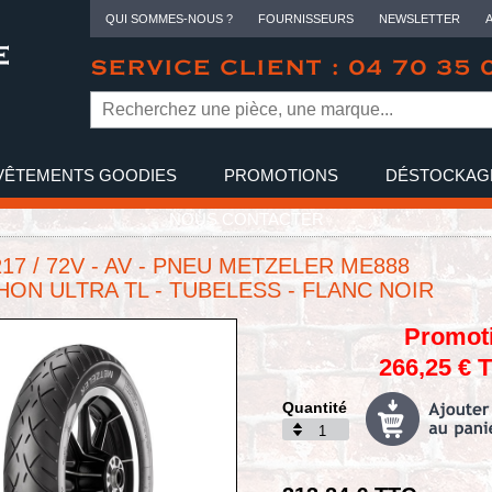
QUI SOMMES-NOUS ?
FOURNISSEURS
NEWSLETTER
SERVICE CLIENT : 04 70 35 
VÊTEMENTS GOODIES
PROMOTIONS
DÉSTOCKAG
NOUS CONTACTER
R17 / 72V - AV - PNEU METZELER ME888
ON ULTRA TL - TUBELESS - FLANC NOIR
Promot
266,25 € 
Quantité