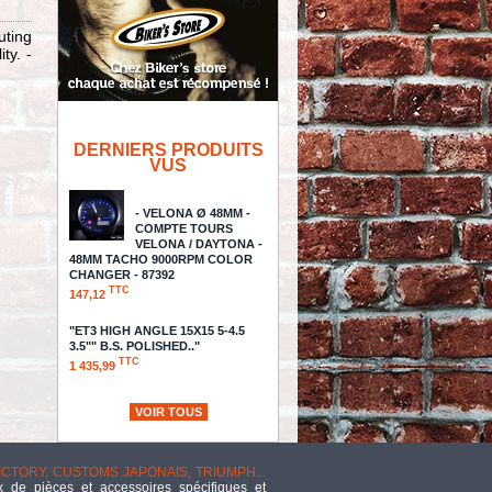
uting
ty. -
DERNIERS PRODUITS
VUS
- VELONA Ø 48MM -
COMPTE TOURS
VELONA / DAYTONA -
48MM TACHO 9000RPM COLOR
CHANGER - 87392
TTC
147,12
"ET3 HIGH ANGLE 15X15 5-4.5
3.5"" B.S. POLISHED.."
TTC
1 435,99
BRIDGESTONE TIRE 120/60ZR17
VOIR TOUS
BT-021 DT
TTC
91,57
VICTORY, CUSTOMS JAPONAIS, TRIUMPH...
 de pièces et accessoires spécifiques et
- ECLATE Y - PIECE N°