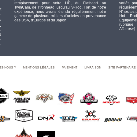
remplacement pour votre HD, du Flathead au
variés po
TwinCam, de l'Ironhead jusqu'au V-Rod. Fort de notre
régulièrem
t
expérience, nous avons étendu régulièrement notre
N'hésitez 
,
gamme de plusieurs milliers d'articles en provenance
Hot Rod
,
des USA, d'Europe et du Japon.
Equipement
E
rubrique
-
Affaires»).
-
N
-
,
ES-NOUS ?
MENTIONS LÉGALES
PAIEMENT
LIVRAISON
SITE PARTENAIRE