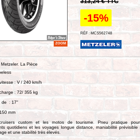
313,24 € TTC
-15%
RÉF : MCS562748
ZOOM
 Metzeler. La Pièce
beless
 vitesse : V / 240 km/h
 charge : 72/ 355 kg
e de : 17"
: 150 mm
cruisers custom et les motos de tourisme. Pneu pratique pour
s quotidiens et les voyages longue distance, maniabilité prévisible
ge et une stabilité très élevés.