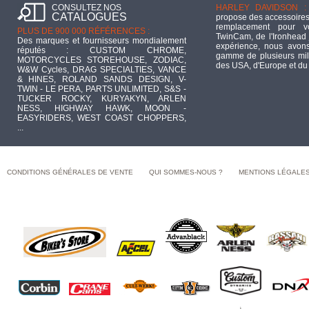
CONSULTEZ NOS
HARLEY DAVIDSON :
CATALOGUES
propose des accessoires
remplacement pour 
PLUS DE 900 000 RÉFÉRENCES :
TwinCam, de l'Ironhead 
Des marques et fournisseurs mondialement
expérience, nous avons
réputés : CUSTOM CHROME,
gamme de plusieurs mill
MOTORCYCLES STOREHOUSE, ZODIAC,
des USA, d'Europe et du
W&W Cycles, DRAG SPECIALTIES, VANCE
& HINES, ROLAND SANDS DESIGN, V-
TWIN - LE PERA, PARTS UNLIMITED, S&S -
TUCKER ROCKY, KURYAKYN, ARLEN
NESS, HIGHWAY HAWK, MOON -
EASYRIDERS, WEST COAST CHOPPERS,
...
CONDITIONS GÉNÉRALES DE VENTE
QUI SOMMES-NOUS ?
MENTIONS LÉGALE