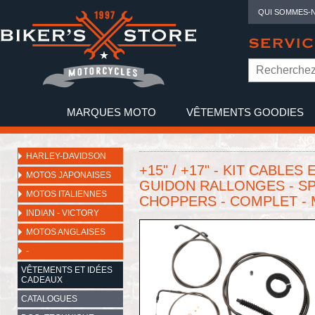
QUI SOMMES-
SERVIC
MARQUES MOTO
VÊTEMENTS GOODIES
NO
HARLEY-DAVIDSON
+15" / +17" - KIT CABLES
MOTOS JAPONAISES
GUIDON RALLONGES - SP
MOTOS ITALIENNES
CHOPPERS - COMPLET - M
INDIAN - VICTORY
MOTOS ANGLAISES
-
VÊTEMENTS ET IDÉES
CADEAUX
CATALOGUES