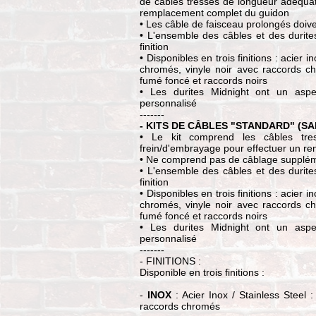
de câbles tressés de longueur adéquat
remplacement complet du guidon
• Les câble de faisceau prolongés doiv
• L'ensemble des câbles et des durites
finition
• Disponibles en trois finitions : acier
chromés, vinyle noir avec raccords c
fumé foncé et raccords noirs
• Les durites Midnight ont un aspe
personnalisé
-------
- KITS DE CÂBLES "STANDARD" (SANS
• Le kit comprend les câbles tres
frein/d'embrayage pour effectuer un r
• Ne comprend pas de câblage supplém
• L'ensemble des câbles et des durites
finition
• Disponibles en trois finitions : acier
chromés, vinyle noir avec raccords c
fumé foncé et raccords noirs
• Les durites Midnight ont un aspe
personnalisé
-------
- FINITIONS :
Disponible en trois finitions :
-
INOX
: Acier Inox / Stainless Steel 
raccords chromés