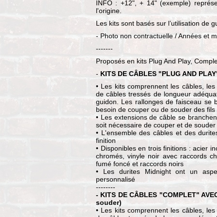
INFO : +12", + 14" (exemple) représe
l'origine.
Les kits sont basés sur l’utilisation de
- Photo non contractuelle / Années et m
-------
Proposés en kits Plug And Play, Comple
-
KITS DE CÂBLES "PLUG AND PLAY" (
• Les kits comprennent les câbles, les
de câbles tressés de longueur adéqua
guidon. Les rallonges de faisceau se 
besoin de couper ou de souder des fils
• Les extensions de câble se branchent 
soit nécessaire de couper et de souder 
• L'ensemble des câbles et des durites
finition
• Disponibles en trois finitions : acier
chromés, vinyle noir avec raccords c
fumé foncé et raccords noirs
• Les durites Midnight ont un aspe
personnalisé
--------
- KITS DE CÂBLES "COMPLET" AVEC 
souder)
• Les kits comprennent les câbles, les