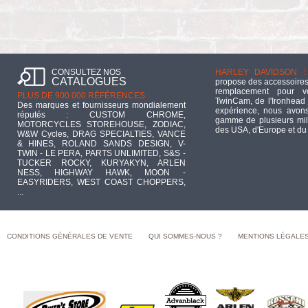
CONSULTEZ NOS
HARLEY DAVIDSON :
CATALOGUES
propose des accessoires
remplacement pour 
PLUS DE 900 000 RÉFÉRENCES :
TwinCam, de l'Ironhead 
Des marques et fournisseurs mondialement
expérience, nous avons
réputés : CUSTOM CHROME,
gamme de plusieurs mill
MOTORCYCLES STOREHOUSE, ZODIAC,
des USA, d'Europe et du
W&W Cycles, DRAG SPECIALTIES, VANCE
& HINES, ROLAND SANDS DESIGN, V-
TWIN - LE PERA, PARTS UNLIMITED, S&S -
TUCKER ROCKY, KURYAKYN, ARLEN
NESS, HIGHWAY HAWK, MOON -
EASYRIDERS, WEST COAST CHOPPERS,
...
CONDITIONS GÉNÉRALES DE VENTE
QUI SOMMES-NOUS ?
MENTIONS LÉGALE