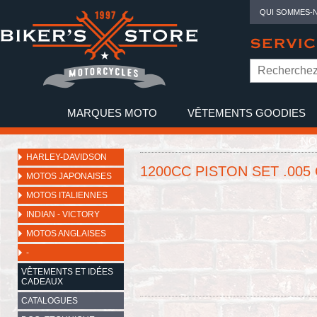
QUI SOMMES-
SERVIC
MARQUES MOTO
VÊTEMENTS GOODIES
NO
HARLEY-DAVIDSON
1200CC PISTON SET .005
MOTOS JAPONAISES
MOTOS ITALIENNES
INDIAN - VICTORY
MOTOS ANGLAISES
-
VÊTEMENTS ET IDÉES
CADEAUX
CATALOGUES